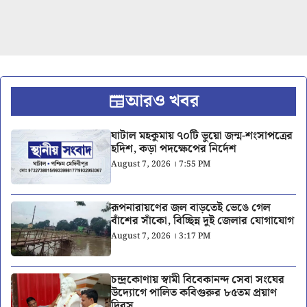
আরও খবর
ঘাটাল মহকুমায় ৭০টি ভুয়ো জন্ম-শংসাপত্রের
হদিশ, কড়া পদক্ষেপের নির্দেশ
August 7, 2026 । 7:55 PM
রূপনারায়ণের জল বাড়তেই ভেঙে গেল
বাঁশের সাঁকো, বিচ্ছিন্ন দুই জেলার যোগাযোগ
August 7, 2026 । 3:17 PM
চন্দ্রকোণায় স্বামী বিবেকানন্দ সেবা সংঘের
উদ্যোগে পালিত কবিগুরুর ৮৫তম প্রয়াণ
দিবস