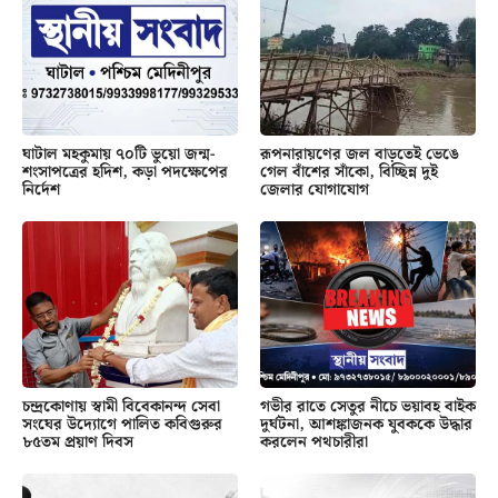
ঘাটাল মহকুমায় ৭০টি ভুয়ো জন্ম-
রূপনারায়ণের জল বাড়তেই ভেঙে
শংসাপত্রের হদিশ, কড়া পদক্ষেপের
গেল বাঁশের সাঁকো, বিচ্ছিন্ন দুই
নির্দেশ
জেলার যোগাযোগ
চন্দ্রকোণায় স্বামী বিবেকানন্দ সেবা
গভীর রাতে সেতুর নীচে ভয়াবহ বাইক
সংঘের উদ্যোগে পালিত কবিগুরুর
দুর্ঘটনা, আশঙ্কাজনক যুবককে উদ্ধার
৮৫তম প্রয়াণ দিবস
করলেন পথচারীরা