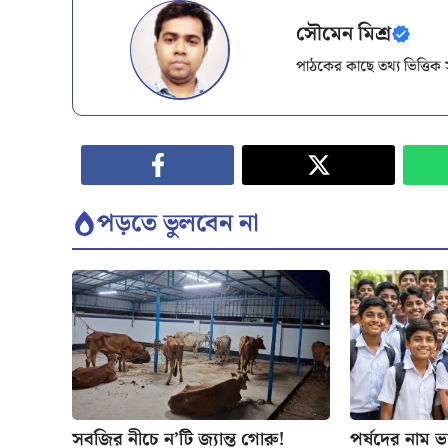
সৌমেন মিশ্র
পাঠকের কাছে তথ্য ভিত্তি
পড়তে ভুলবেন না
সবজির নীচে ন’টি জ্যান্ত গোরু!
পর্ষদের নাম ভাঙ