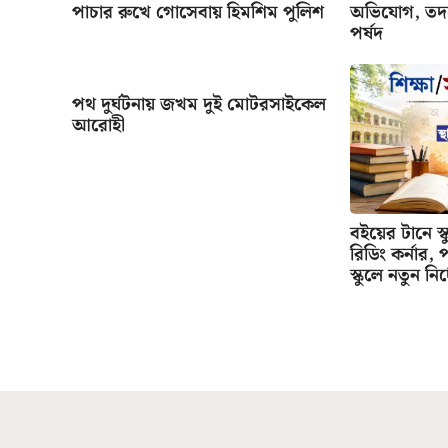
পাচার রুখে গোসেবায় হিমশিম পুলিশ
অভিযোগ, তদন্
পর্ষদ
পথ দুর্ঘটনায় জখম দুই মোটরসাইকেল
আরোহী
বইয়ের টানে স্ক
রিডিং কর্নার, 
স্কুলে নতুন নির