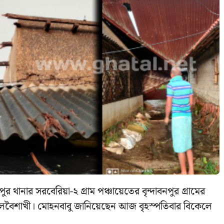
থানার সরবেরিয়া-২ গ্রাম পঞ্চায়েতের বৃন্দাবনপুর গ্রামের
ালবৈশাখী। মোহনবাবু জানিয়েছেন আজ বৃহস্পতিবার বিকেলে