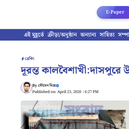
Skip
to
E-Paper
content
এই মুহূর্তে
ক্রীড়া/অনুষ্ঠান
অন্যান্য
সাহিত্য
সম্প
ব্রেকিং
দূরন্ত কালবৈশাখী:দাসপুরে 
By
সৌমেন মিশ্র
Published on: April 23, 2020 । 6:27 PM