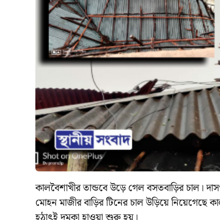
কালবৈশাখীর তান্ডবে উড়ে গেল বসতবাড়ির চাল। দাসপুর 
মোহন মাজীর বাড়ির টিনের চাল উড়িয়ে নিয়েগেছে ক
হঠাৎই দমকা হাওয়া শুরু হয়।