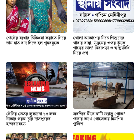
পেটের ব্যথার চিকিৎসা করাতে গিয়ে
খোলা আকাশের নিচে শিশুদের
ডান হাত বাদ দিতে হল গৃহবধূকে
খাবার রান্না, উনুনের ওপর ঝুঁকে
গাছের ডাল! নিরাপত্তা ও স্বাস্থ্যবিধি
নিয়ে প্রশ্ন
টেডির ভেতর লুকানো ১৫ লক্ষ
সবজির নীচে ন’টি জ্যান্ত গোরু!
টাকার গয়না চুরি দাসপুরের
পাচার রুখে গোসেবায় হিমশিম
হাজরাবেড়ে
পুলিশ