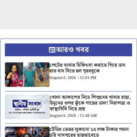
আরও খবর
পেটের ব্যথার চিকিৎসা করাতে গিয়ে ডান
হাত বাদ দিতে হল গৃহবধূকে
August 6, 2026 । 12:01 PM
খোলা আকাশের নিচে শিশুদের খাবার রান্না,
উনুনের ওপর ঝুঁকে গাছের ডাল! নিরাপত্তা ও
স্বাস্থ্যবিধি নিয়ে প্রশ্ন
August 6, 2026 । 11:48 AM
টেডির ভেতর লুকানো ১৫ লক্ষ টাকার গয়না
চুরি দাসপুরের হাজরাবেড়ে