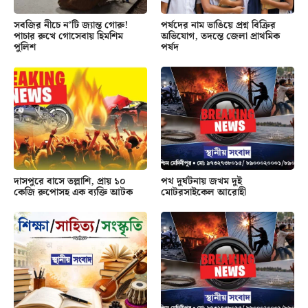
সবজির নীচে ন’টি জ্যান্ত গোরু!
পর্ষদের নাম ভাঙিয়ে প্রশ্ন বিক্রির
পাচার রুখে গোসেবায় হিমশিম
অভিযোগ, তদন্তে জেলা প্রাথমিক
পুলিশ
পর্ষদ
দাসপুরে বাসে তল্লাশি, প্রায় ১০
পথ দুর্ঘটনায় জখম দুই
কেজি রুপোসহ এক ব্যক্তি আটক
মোটরসাইকেল আরোহী