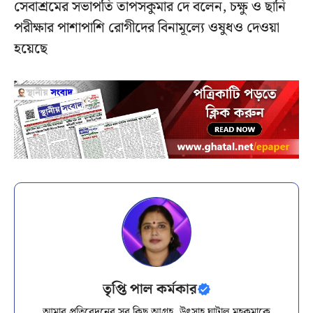
সেবাশ্রমের সভাপতি তাপসকুমার দে বলেন, চক্ষু ও ছানি
পরীক্ষার পাশাপাশি রোগীদের বিনামূল্যে ওষুধও দেওয়া
হয়েছে
তৃপ্তি পাল কর্মকার
আমার প্রতিবেদনের সব কিছু আগ্রহ, উৎসাহ ঘাটাল মহকুমাকে