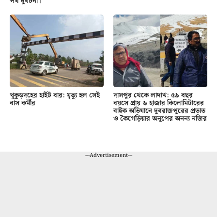
পথ দুর্ঘটনা।
খুকুড়দহের হাইট বার: মৃত্যু হল সেই
দাসপুর থেকে লাদাখ: ৫৯ বছর
বাস কর্মীর
বয়সে প্রায় ৬ হাজার কিলোমিটারের
বাইক অভিযানে দুবরাজপুরের প্রভাত
ও কৈগেড়িয়ার অনুপের অনন্য নজির
---Advertisement---