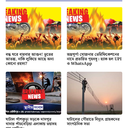
বন্ধ ঘরে বারবার আগুন! ভূতের
অন্নপূর্ণা যোজনার ভেরিফিকেশনের
আতঙ্ক, নাকি লুকিয়ে আছে অন্য
নামে প্রতারিত গৃহবধূ। হ্যাক হল UPI
কোনো রহস্য?
ও WhatsApp
ঘাটাল পাঁশকুড়া সড়কে দাসপুর
ঘাটালের গৌরাতে বিদ্যুৎ গ্রাহকদের
থানার পাঁচবেড়িয়া এলাকায় ভয়াবহ
সাংগঠনিক সভা