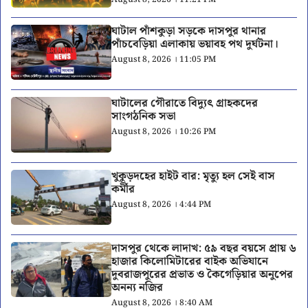
ঘাটাল পাঁশকুড়া সড়কে দাসপুর থানার
পাঁচবেড়িয়া এলাকায় ভয়াবহ পথ দুর্ঘটনা।
August 8, 2026 । 11:05 PM
ঘাটালের গৌরাতে বিদ্যুৎ গ্রাহকদের
সাংগঠনিক সভা
August 8, 2026 । 10:26 PM
খুকুড়দহের হাইট বার: মৃত্যু হল সেই বাস
কর্মীর
August 8, 2026 । 4:44 PM
দাসপুর থেকে লাদাখ: ৫৯ বছর বয়সে প্রায় ৬
হাজার কিলোমিটারের বাইক অভিযানে
দুবরাজপুরের প্রভাত ও কৈগেড়িয়ার অনুপের
অনন্য নজির
August 8, 2026 । 8:40 AM