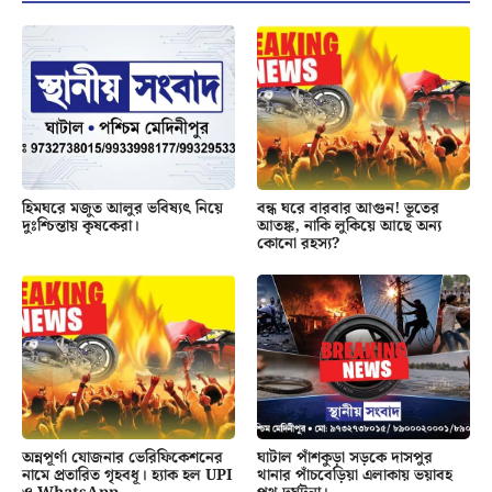
হিমঘরে মজুত আলুর ভবিষ্যৎ নিয়ে
বন্ধ ঘরে বারবার আগুন! ভূতের
দুঃশ্চিন্তায় কৃষকেরা।
আতঙ্ক, নাকি লুকিয়ে আছে অন্য
কোনো রহস্য?
অন্নপূর্ণা যোজনার ভেরিফিকেশনের
ঘাটাল পাঁশকুড়া সড়কে দাসপুর
নামে প্রতারিত গৃহবধূ। হ্যাক হল UPI
থানার পাঁচবেড়িয়া এলাকায় ভয়াবহ