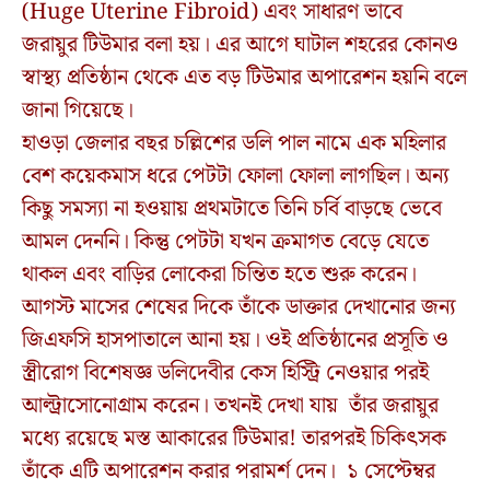
(Huge Uterine Fibroid) এবং সাধারণ ভাবে
জরায়ুর টিউমার বলা হয়। এর আগে ঘাটাল শহরের কোনও
স্বাস্থ্য প্রতিষ্ঠান থেকে এত বড় টিউমার অপারেশন হয়নি বলে
জানা গিয়েছে।
হাওড়া জেলার বছর চল্লিশের ডলি পাল নামে এক মহিলার
বেশ কয়েকমাস ধরে পেটটা ফোলা ফোলা লাগছিল। অন্য
কিছু সমস্যা না হওয়ায় প্রথমটাতে তিনি চর্বি বাড়ছে ভেবে
আমল দেননি। কিন্তু পেটটা যখন ক্রমাগত বেড়ে যেতে
থাকল এবং বাড়ির লোকেরা চিন্তিত হতে শুরু করেন।
আগস্ট মাসের শেষের দিকে তাঁকে ডাক্তার দেখানোর জন্য
জিএফসি হাসপাতালে আনা হয়। ওই প্রতিষ্ঠানের প্রসূতি ও
স্ত্রীরোগ বিশেষজ্ঞ ডলিদেবীর কেস হিস্ট্রি নেওয়ার পরই
আল্ট্রাসোনোগ্রাম করেন। তখনই দেখা যায় তাঁর জরায়ুর
মধ্যে রয়েছে মস্ত আকারের টিউমার! তারপরই চিকিৎসক
তাঁকে এটি অপারেশন করার পরামর্শ দেন। ১ সেপ্টেম্বর