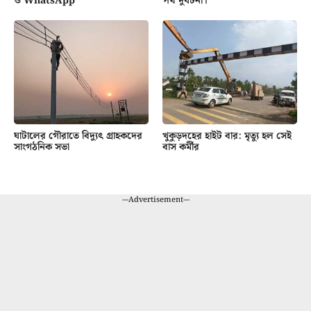
ও WhatsApp
পথ দুর্ঘটনা।
ঘাটালের গৌরাতে বিদ্যুৎ গ্রাহকদের
খুকুড়দহের হাইট বার: মৃত্যু হল সেই
সাংগঠনিক সভা
বাস কর্মীর
---Advertisement---