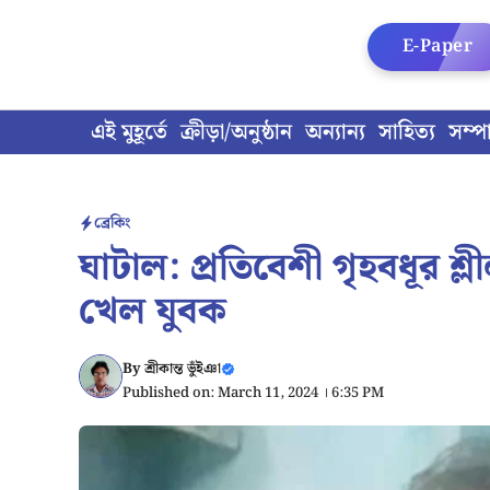
Skip
to
E-Paper
content
এই মুহূর্তে
ক্রীড়া/অনুষ্ঠান
অন্যান্য
সাহিত্য
সম্প
ব্রেকিং
ঘাটাল: প্রতিবেশী গৃহবধূর 
খেল যুবক
By
শ্রীকান্ত ভুঁইঞা
Published on: March 11, 2024 । 6:35 PM