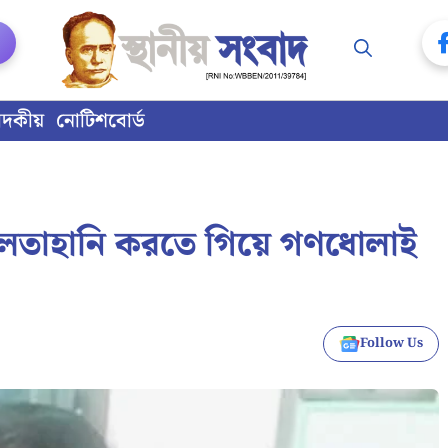
াদকীয়
নোটিশবোর্ড
শ্লীলতাহানি করতে গিয়ে গণধোলাই
Follow Us