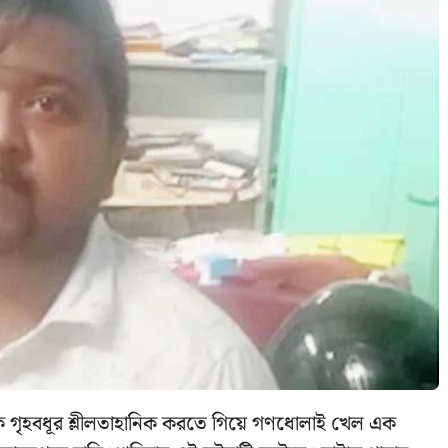
ক গৃহবধূর শ্লীলতাহানিক করতে গিয়ে গণধোলাই খেল এক