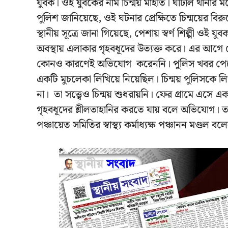
যুবক। ওই যুবকের নাম চিন্ময় মাইতি। ঘাটাল থানার 
পুলিশ জানিয়েছে, ওই ঘটনার প্রেক্ষিতে চিন্ময়ের বি
স্থানীয় সূত্রে জানা গিয়েছে, পেশায় স্বর্ণ শিল্পী 
অবস্থায় এলাকার গৃহবধূদের উত্যক্ত করে। এর আগে ব
কোনও কারণেই অভিযোগ করেননি। পুলিস খবর পেয়ে 
একটি মুচলেকা লিখিয়ে নিয়েছিল। চিন্ময় পুলিসক
না। তা সত্ত্বেও চিন্ময় শুধরায়নি। ফের গ্রামে এ
গৃহবধূদের শ্লীলতাহানির করতে যায় বলে অভিযোগ। তখ
পঞ্চায়েত সমিতির স্বাস্থ্য কর্মাধ্যক্ষ পঞ্চানন মণ্ড