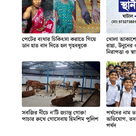
পেটের ব্যথার চিকিৎসা করাতে গিয়ে
খোলা আকাশের
ডান হাত বাদ দিতে হল গৃহবধূকে
রান্না, উনুনে
নিরাপত্তা ও স্বাস
সবজির নীচে ন’টি জ্যান্ত গোরু!
পর্ষদের নাম ভাঙ
পাচার রুখে গোসেবায় হিমশিম পুলিশ
অভিযোগ, তদন্
পর্ষদ