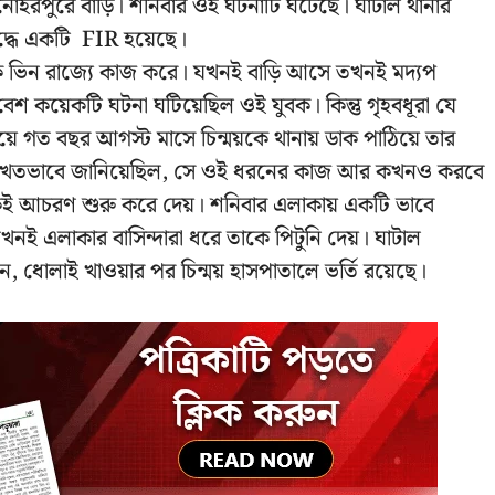
মনোহরপুরে বাড়ি। শনিবার ওই ঘটনাটি ঘটেছে। ঘাটাল থানার
রুদ্ধে একটি FIR হয়েছে।
ওই যুবক ভিন রাজ্যে কাজ করে। যখনই বাড়ি আসে তখনই মদ্যপ
েশ কয়েকটি ঘটনা ঘটিয়েছিল ওই যুবক। কিন্তু গৃহবধূরা যে
গত বছর আগস্ট মাসে চিন্ময়কে থানায় ডাক পাঠিয়ে তার
ে লিখতভাবে জানিয়েছিল, সে ওই ধরনের কাজ আর কখনও করবে
সে একই আচরণ শুরু করে দেয়। শনিবার এলাকায় একটি ভাবে
নই এলাকার বাসিন্দারা ধরে তাকে পিটুনি দেয়। ঘাটাল
ল বলেন, ধোলাই খাওয়ার পর চিন্ময় হাসপাতালে ভর্তি রয়েছে।