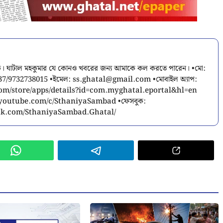
াদিক। ঘাটাল মহকুমার যে কোনও খবরের জন্য আমাকে কল করতে পারেন। •মো:
37/9732738015 •ইমেল:
ss.ghatal@gmail.com
•মোবাইল অ্যাপ:
.com/store/apps/details?id=com.myghatal.eportal&hl=en
.youtube.com/c/SthaniyaSambad •ফেসবুক:
ok.com/SthaniyaSambad.Ghatal/