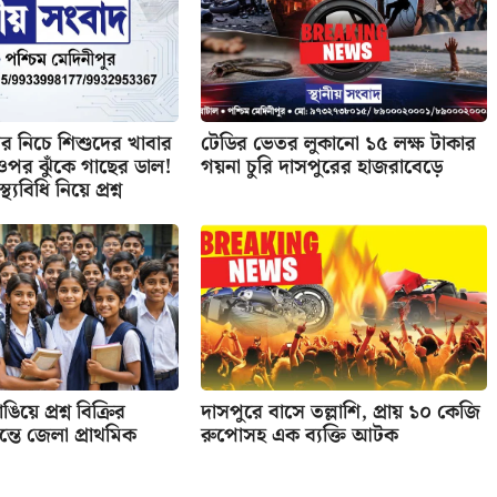
 নিচে শিশুদের খাবার
টেডির ভেতর লুকানো ১৫ লক্ষ টাকার
র ওপর ঝুঁকে গাছের ডাল!
গয়না চুরি দাসপুরের হাজরাবেড়ে
্থ্যবিধি নিয়ে প্রশ্ন
িয়ে প্রশ্ন বিক্রির
দাসপুরে বাসে তল্লাশি, প্রায় ১০ কেজি
তে জেলা প্রাথমিক
রুপোসহ এক ব্যক্তি আটক