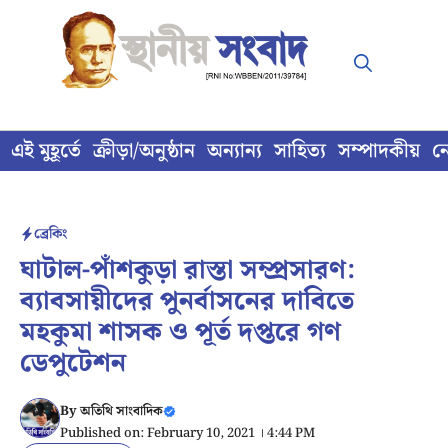
Skip
to
content
এই মুহূর্তে
ক্রীড়া/অনুষ্ঠান
অন্যান্য
সাহিত্য
সম্পাদকীয়
ন
ব্রেকিং
ঘাটাল-পাঁশকুড়া রাস্তা সম্প্রসারণ:
ব্যাবসায়ীদের পুনর্বাসনের দাবিতে
মহকুমা শাসক ও পূর্ত দপ্তরে গণ
ডেপুটেশন
By
অতিথি সাংবাদিক
Published on: February 10, 2021 । 4:44 PM