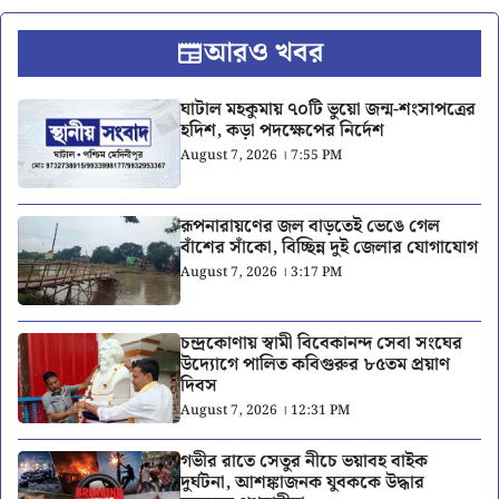
আরও খবর
ঘাটাল মহকুমায় ৭০টি ভুয়ো জন্ম-শংসাপত্রের
হদিশ, কড়া পদক্ষেপের নির্দেশ
August 7, 2026 । 7:55 PM
রূপনারায়ণের জল বাড়তেই ভেঙে গেল
বাঁশের সাঁকো, বিচ্ছিন্ন দুই জেলার যোগাযোগ
August 7, 2026 । 3:17 PM
চন্দ্রকোণায় স্বামী বিবেকানন্দ সেবা সংঘের
উদ্যোগে পালিত কবিগুরুর ৮৫তম প্রয়াণ
দিবস
August 7, 2026 । 12:31 PM
গভীর রাতে সেতুর নীচে ভয়াবহ বাইক
দুর্ঘটনা, আশঙ্কাজনক যুবককে উদ্ধার