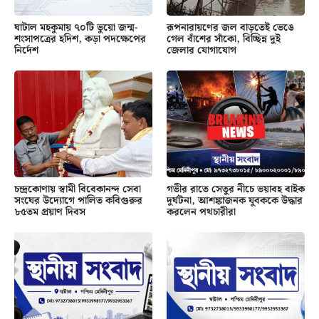
ঘাটাল মহকুমায় ৭০টি ভুয়ো জন্ম-
রূপনারায়ণের জল বাড়তেই ভেঙে
শংসাপত্রের হদিশ, কড়া পদক্ষেপের
গেল বাঁশের সাঁকো, বিচ্ছিন্ন দুই
নির্দেশ
জেলার যোগাযোগ
চন্দ্রকোণায় স্বামী বিবেকানন্দ সেবা
গভীর রাতে সেতুর নীচে ভয়াবহ বাইক
সংঘের উদ্যোগে পালিত কবিগুরুর
দুর্ঘটনা, আশঙ্কাজনক যুবককে উদ্ধার
৮৫তম প্রয়াণ দিবস
করলেন পথচারীরা