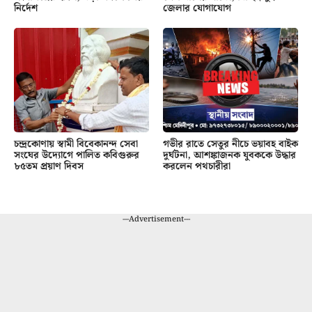
নির্দেশ
জেলার যোগাযোগ
চন্দ্রকোণায় স্বামী বিবেকানন্দ সেবা
গভীর রাতে সেতুর নীচে ভয়াবহ বাইক
সংঘের উদ্যোগে পালিত কবিগুরুর
দুর্ঘটনা, আশঙ্কাজনক যুবককে উদ্ধার
৮৫তম প্রয়াণ দিবস
করলেন পথচারীরা
---Advertisement---