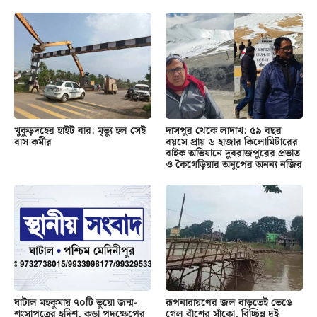
খুকুড়দহের হাইট বার: মৃত্যু হল সেই
দাসপুর থেকে লাদাখ: ৫৯ বছর
বাস কর্মীর
বয়সে প্রায় ৬ হাজার কিলোমিটারের
বাইক অভিযানে দুবরাজপুরের প্রভাত
ও কৈগেড়িয়ার অনুপের অনন্য নজির
ঘাটাল মহকুমায় ৭০টি ভুয়ো জন্ম-
রূপনারায়ণের জল বাড়তেই ভেঙে
শংসাপত্রের হদিশ, কড়া পদক্ষেপের
গেল বাঁশের সাঁকো, বিচ্ছিন্ন দুই