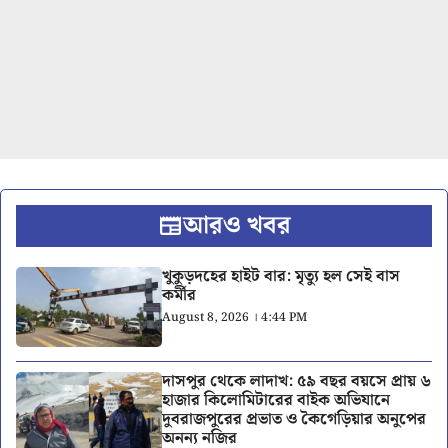
আরও খবর
খুকুড়দহের হাইট বার: মৃত্যু হল সেই বাস
কর্মীর
August 8, 2026 । 4:44 PM
দাসপুর থেকে লাদাখ: ৫৯ বছর বয়সে প্রায় ৬
হাজার কিলোমিটারের বাইক অভিযানে
দুবরাজপুরের প্রভাত ও কৈগেড়িয়ার অনুপের
অনন্য নজির