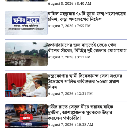
August 8, 2026 । 8:40 AM
ঘাটাল মহকুমায় ৭০টি ভুয়ো জন্ম-শংসাপত্রের
হদিশ, কড়া পদক্ষেপের নির্দেশ
August 7, 2026 । 7:55 PM
রূপনারায়ণের জল বাড়তেই ভেঙে গেল
বাঁশের সাঁকো, বিচ্ছিন্ন দুই জেলার যোগাযোগ
August 7, 2026 । 3:17 PM
চন্দ্রকোণায় স্বামী বিবেকানন্দ সেবা সংঘের
উদ্যোগে পালিত কবিগুরুর ৮৫তম প্রয়াণ
দিবস
August 7, 2026 । 12:31 PM
গভীর রাতে সেতুর নীচে ভয়াবহ বাইক
দুর্ঘটনা, আশঙ্কাজনক যুবককে উদ্ধার
করলেন পথচারীরা
August 7, 2026 । 10:38 AM