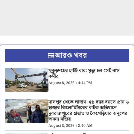
আরও খবর
খুকুড়দহের হাইট বার: মৃত্যু হল সেই বাস
কর্মীর
August 8, 2026 । 4:44 PM
দাসপুর থেকে লাদাখ: ৫৯ বছর বয়সে প্রায় ৬
হাজার কিলোমিটারের বাইক অভিযানে
দুবরাজপুরের প্রভাত ও কৈগেড়িয়ার অনুপের
অনন্য নজির
August 8, 2026 । 8:40 AM