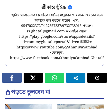
শ্রীকান্ত ভুঁইঞা
'স্থানীয় সংবাদ'-এর সাংবাদিক। ঘাটাল মহকুমার যে কোনও খবরের জন্য
আমাকে কল করতে পারেন। •মো:
9547022372/9427357237/9732738015 •ইমেল:
ss.ghatal@gmail.com
•মোবাইল অ্যাপ:
https://play.google.com/store/apps/details?
id=com.myghatal.eportal&hl=en ইউটিউব:
https://www.youtube.com/c/SthaniyaSambad
•ফেসবুক:
https://www.facebook.com/SthaniyaSambad.Ghatal/
পড়তে ভুলবেন না