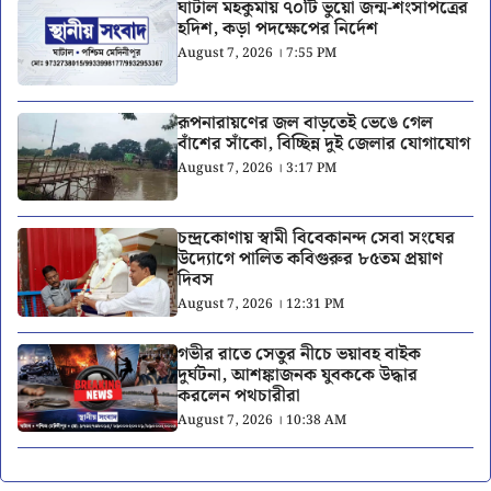
ঘাটাল মহকুমায় ৭০টি ভুয়ো জন্ম-শংসাপত্রের
হদিশ, কড়া পদক্ষেপের নির্দেশ
August 7, 2026 । 7:55 PM
রূপনারায়ণের জল বাড়তেই ভেঙে গেল
বাঁশের সাঁকো, বিচ্ছিন্ন দুই জেলার যোগাযোগ
August 7, 2026 । 3:17 PM
চন্দ্রকোণায় স্বামী বিবেকানন্দ সেবা সংঘের
উদ্যোগে পালিত কবিগুরুর ৮৫তম প্রয়াণ
দিবস
August 7, 2026 । 12:31 PM
গভীর রাতে সেতুর নীচে ভয়াবহ বাইক
দুর্ঘটনা, আশঙ্কাজনক যুবককে উদ্ধার
করলেন পথচারীরা
August 7, 2026 । 10:38 AM