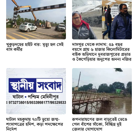
খুকুড়দহের হাইট বার: মৃত্যু হল সেই
দাসপুর থেকে লাদাখ: ৫৯ বছর
বাস কর্মীর
বয়সে প্রায় ৬ হাজার কিলোমিটারের
বাইক অভিযানে দুবরাজপুরের প্রভাত
ও কৈগেড়িয়ার অনুপের অনন্য নজির
ঘাটাল মহকুমায় ৭০টি ভুয়ো জন্ম-
রূপনারায়ণের জল বাড়তেই ভেঙে
শংসাপত্রের হদিশ, কড়া পদক্ষেপের
গেল বাঁশের সাঁকো, বিচ্ছিন্ন দুই
নির্দেশ
জেলার যোগাযোগ