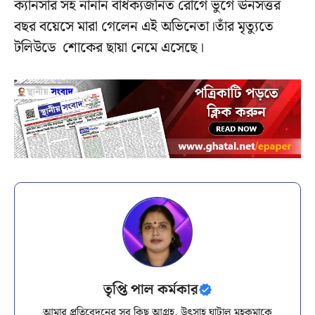
ক্যানসার সহ নানান বার্ধক্যজনিত রোগে ভুগে ঊনসত্তর
বছর বয়েসে মারা গেলেন এই অভিনেতা।তাঁর মৃত্যুতে
টলিউডে শোকের ছায়া নেমে এসেছে।
তৃপ্তি পাল কর্মকার
আমার প্রতিবেদনের সব কিছু আগ্রহ, উৎসাহ ঘাটাল মহকুমাকে