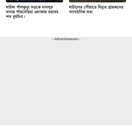
ঘাটাল পাঁশকুড়া সড়কে দাসপুর
ঘাটালের গৌরাতে বিদ্যুৎ গ্রাহকদের
থানার পাঁচবেড়িয়া এলাকায় ভয়াবহ
সাংগঠনিক সভা
পথ দুর্ঘটনা।
---Advertisement---