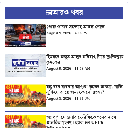
আরও খবর
গোরু পাচার সন্দেহে আটক গোরু
August 9, 2026 । 4:16 PM
হিমঘরে মজুত আলুর ভবিষ্যৎ নিয়ে দুঃশ্চিন্তায়
কৃষকেরা।
August 9, 2026 । 11:18 AM
বন্ধ ঘরে বারবার আগুন! ভূতের আতঙ্ক, নাকি
লুকিয়ে আছে অন্য কোনো রহস্য?
August 8, 2026 । 11:56 PM
অন্নপূর্ণা যোজনার ভেরিফিকেশনের নামে
প্রতারিত গৃহবধূ। হ্যাক হল UPI ও