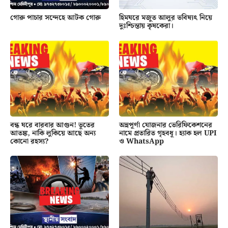
গোরু পাচার সন্দেহে আটক গোরু
হিমঘরে মজুত আলুর ভবিষ্যৎ নিয়ে
দুঃশ্চিন্তায় কৃষকেরা।
বন্ধ ঘরে বারবার আগুন! ভূতের
অন্নপূর্ণা যোজনার ভেরিফিকেশনের
আতঙ্ক, নাকি লুকিয়ে আছে অন্য
নামে প্রতারিত গৃহবধূ। হ্যাক হল UPI
কোনো রহস্য?
ও WhatsApp