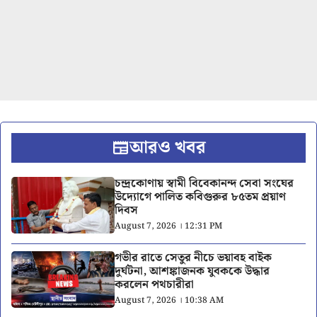
আরও খবর
চন্দ্রকোণায় স্বামী বিবেকানন্দ সেবা সংঘের
উদ্যোগে পালিত কবিগুরুর ৮৫তম প্রয়াণ
দিবস
August 7, 2026 । 12:31 PM
গভীর রাতে সেতুর নীচে ভয়াবহ বাইক
দুর্ঘটনা, আশঙ্কাজনক যুবককে উদ্ধার
করলেন পথচারীরা
August 7, 2026 । 10:38 AM