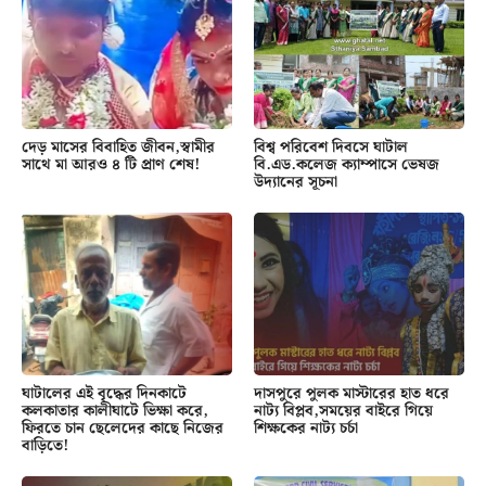
দেড় মাসের বিবাহিত জীবন,স্বামীর
বিশ্ব পরিবেশ দিবসে ঘাটাল
সাথে মা আরও ৪ টি প্রাণ শেষ!
বি.এড.কলেজ ক্যাম্পাসে ভেষজ
উদ্যানের সূচনা
ঘাটালের এই বৃদ্ধের দিনকাটে
দাসপুরে পুলক মাস্টারের হাত ধরে
কলকাতার কালীঘাটে ভিক্ষা করে,
নাট্য বিপ্লব,সময়ের বাইরে গিয়ে
ফিরতে চান ছেলেদের কাছে নিজের
শিক্ষকের নাট্য চর্চা
বাড়িতে!