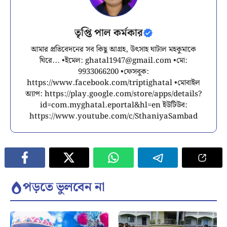
তৃপ্তি পাল কর্মকার
আমার প্রতিবেদনের সব কিছু আগ্রহ, উৎসাহ ঘাটাল মহকুমাকে
ঘিরে... •ইমেল:
ghatal1947@gmail.com
•মো:
9933066200 •ফেসবুক:
https://www.facebook.com/triptighatal •মোবাইল
অ্যাপ: https://play.google.com/store/apps/details?
id=com.myghatal.eportal&hl=en ইউটিউব:
https://www.youtube.com/c/SthaniyaSambad
পড়তে ভুলবেন না