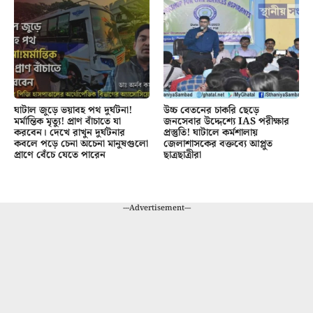
ঘাটাল জুড়ে ভয়াবহ পথ দুর্ঘটনা!
উচ্চ বেতনের চাকরি ছেড়ে
মর্মান্তিক মৃত্যু! প্রাণ বাঁচাতে যা
জনসেবার উদ্দেশ্যে IAS পরীক্ষার
করবেন। দেখে রাখুন দুর্ঘটনার
প্রস্তুতি! ঘাটালে কর্মশালায়
কবলে পড়ে চেনা অচেনা মানুষগুলো
জেলাশাসকের বক্তব্যে আপ্লুত
প্রাণে বেঁচে যেতে পারেন
ছাত্রছাত্রীরা
---Advertisement---