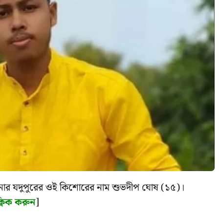
নার যদুপুরের ওই কিশোরের নাম শুভদীপ ঘোষ (১৫)।
্লিক করুন
]