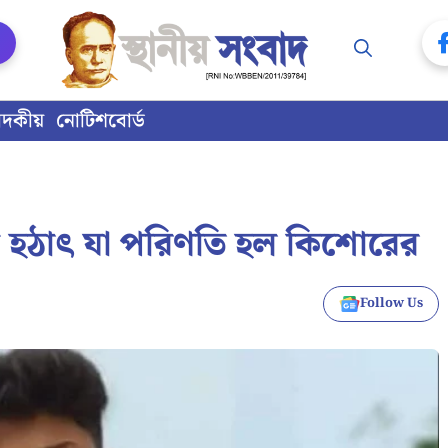
াদকীয়
নোটিশবোর্ড
ীন হঠাৎ যা পরিণতি হল কিশোরের
Follow Us