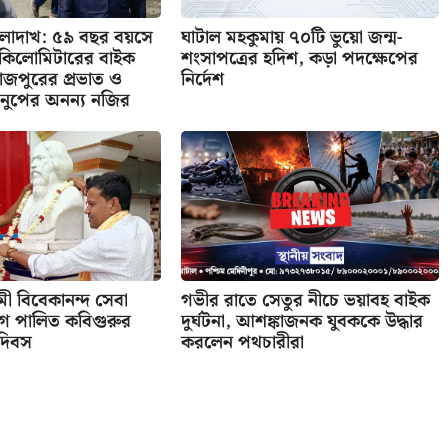
 লাদাখ: ৫৯ বছর বয়সে
ঘাটাল মহকুমায় ৭০টি ভুয়ো জন্ম-
র কিলোমিটারের বাইক
শংসাপত্রের হদিশ, কড়া পদক্ষেপের
াজপুরের প্রভাত ও
নির্দেশ
নুপের অনন্য নজির
বামী বিবেকানন্দ সেবা
গভীর রাতে সেতুর নীচে ভয়াবহ বাইক
গে পালিত কবিগুরুর
দুর্ঘটনা, আশঙ্কাজনক যুবককে উদ্ধার
 দিবস
করলেন পথচারীরা