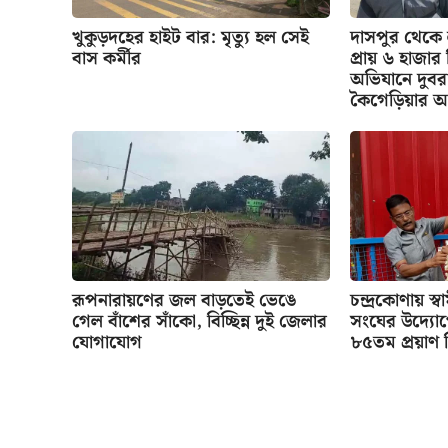
খুকুড়দহের হাইট বার: মৃত্যু হল সেই
দাসপুর থেকে
বাস কর্মীর
প্রায় ৬ হাজা
অভিযানে দুবর
কৈগেড়িয়ার অ
রূপনারায়ণের জল বাড়তেই ভেঙে
চন্দ্রকোণায় স্
গেল বাঁশের সাঁকো, বিচ্ছিন্ন দুই জেলার
সংঘের উদ্যো
যোগাযোগ
৮৫তম প্রয়াণ