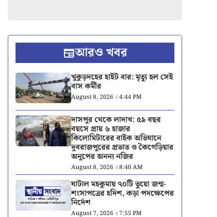
আরও খবর
খুকুড়দহের হাইট বার: মৃত্যু হল সেই
বাস কর্মীর
August 8, 2026 । 4:44 PM
দাসপুর থেকে লাদাখ: ৫৯ বছর
বয়সে প্রায় ৬ হাজার
কিলোমিটারের বাইক অভিযানে
দুবরাজপুরের প্রভাত ও কৈগেড়িয়ার
অনুপের অনন্য নজির
August 8, 2026 । 8:40 AM
ঘাটাল মহকুমায় ৭০টি ভুয়ো জন্ম-
শংসাপত্রের হদিশ, কড়া পদক্ষেপের
নির্দেশ
August 7, 2026 । 7:55 PM