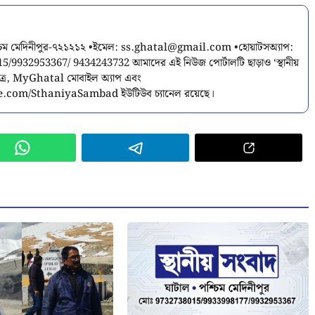
শ্চিম মেদিনীপুর-৭২১২১২ •ইমেল:
ss.ghatal@gmail.com
•হোয়াটসঅ্যাপ:
9932953367/ 9434243732 আমাদের এই নিউজ পোর্টালটি ছাড়াও ‘স্থানীয়
পত্র, MyGhatal মোবাইল অ্যাপ এবং
.com/SthaniyaSambad ইউটিউব চ্যানেল রয়েছে।