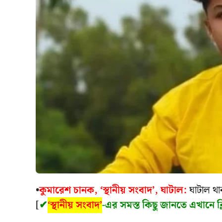
•
কুমারেশ চানক, ‘স্থানীয় সংবাদ’, ঘাটাল:
ঘাটাল থা
[
✔
‘স্থানীয় সংবাদ’
-এর সমস্ত কিছু জানতে এখানে ক