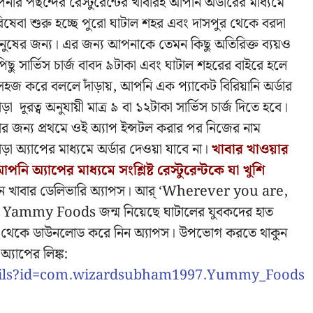
 পছন্দের রেস্টুরেন্টের খাবারই আপনি অর্ডারের মাধ্যমে
ষেবা শুরু হচ্ছে পুরো ঘাটাল শহর এবং দাসপুর থেকে বরদা
ের জন্য। এর জন্য আপনাকে তেমন কিছু অতিরিক্ত ব্যয়ও
িছু সার্ভিস চার্জ বাবদ ৯টাকা এবং ঘাটাল শহরের বাইরে হলে
সহজ করে বললে দাঁড়ায়, আপনি এক প্যাকেট বিরিয়ানি অর্ডার
ূরত্ব অনুযায়ী মাত্র ৯ বা ১২টাকা সার্ভিস চার্জ দিতে হবে।
ার জন্য প্রথমে ওই অ্যাপ ইন্সটল করার পর নিজের নাম
ছাড়া অ্যাপের মাধ্যমে অর্ডার দেওয়া যাবে না।
খাবার খাওয়ার
অ্যাপের মাধ্যমে সংশ্লিষ্ট রেস্টুরেন্টকে যা খুশি
াইন খাবার ডেলিভারি অ্যাপস। আর্ ‘Wherever you are,
 Yammy Foods জন্ম নিয়েছে ঘাটালের যুবকদের হাত
োর থেকে ডাউনলোড করে নিন অ্যাপস। উপভোগ করতে থাকুন
।
অ্যাপের লিঙ্ক:
etails?id=com.wizardsubham1997.Yummy_Foods