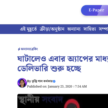
Skip
to
E-Paper
content
এই মুহূর্তে
ক্রীড়া/অনুষ্ঠান
অন্যান্য
সাহিত্য
সম্প
অন্যান্য
ব্রেকিং
ঘাটালেও এবার অ্যাপের মাধ্যম
ডেলিভারি শুরু হচ্ছে
By
তৃপ্তি পাল কর্মকার
Published on: January 25, 2020 । 7:54 AM