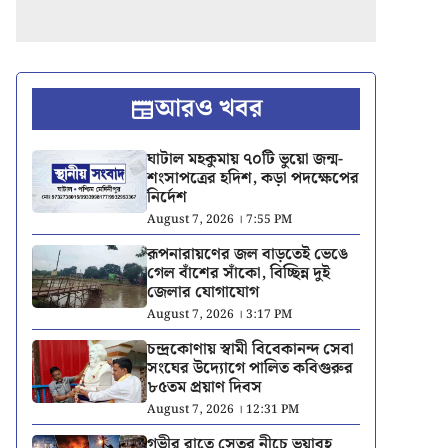
আরও খবর
ঘাটাল মহকুমায় ৭০টি ভুয়ো জন্ম-
শংসাপত্রের হদিশ, কড়া পদক্ষেপের
নির্দেশ
August 7, 2026 । 7:55 PM
রূপনারায়ণের জল বাড়তেই ভেঙে
গেল বাঁশের সাঁকো, বিচ্ছিন্ন দুই
জেলার যোগাযোগ
August 7, 2026 । 3:17 PM
চন্দ্রকোণায় স্বামী বিবেকানন্দ সেবা
সংঘের উদ্যোগে পালিত কবিগুরুর
৮৫তম প্রয়াণ দিবস
August 7, 2026 । 12:31 PM
গভীর রাতে সেতুর নীচে ভয়াবহ