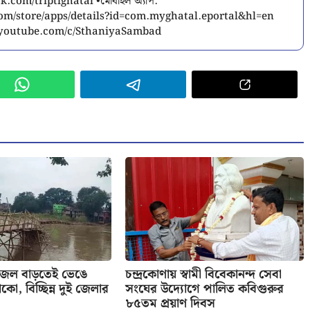
.com/triptighatal •মোবাইল অ্যাপ:
.com/store/apps/details?id=com.myghatal.eportal&hl=en
w.youtube.com/c/SthaniyaSambad
 জল বাড়তেই ভেঙে
চন্দ্রকোণায় স্বামী বিবেকানন্দ সেবা
কো, বিচ্ছিন্ন দুই জেলার
সংঘের উদ্যোগে পালিত কবিগুরুর
৮৫তম প্রয়াণ দিবস