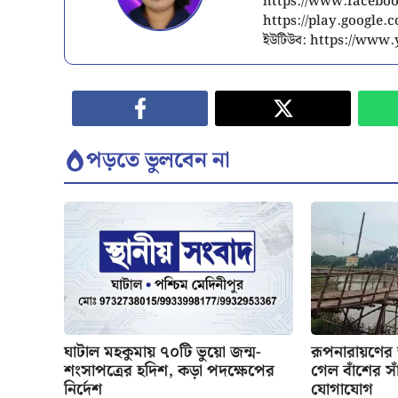
https://www.facebook
https://play.google
ইউটিউব: https://ww
পড়তে ভুলবেন না
ঘাটাল মহকুমায় ৭০টি ভুয়ো জন্ম-
রূপনারায়ণের
শংসাপত্রের হদিশ, কড়া পদক্ষেপের
গেল বাঁশের সাঁ
নির্দেশ
যোগাযোগ