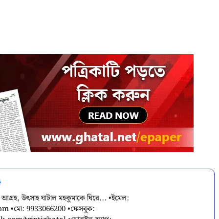
 আগ্রহ, উৎসাহ ঘাটাল মহকুমাকে ঘিরে... •ইমেল:
com
•মো: 9933066200 •ফেসবুক: