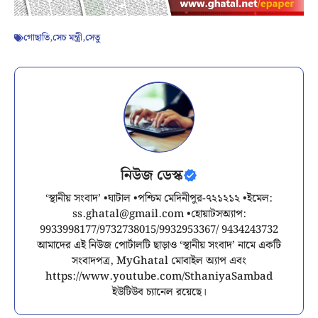
গোছাতি
,
সেচ মন্ত্রী
,
সেতু
নিউজ ডেস্ক
‘স্থানীয় সংবাদ’ •ঘাটাল •পশ্চিম মেদিনীপুর-৭২১২১২ •ইমেল:
ss.ghatal@gmail.com
•হোয়াটসঅ্যাপ:
9933998177/9732738015/9932953367/ 9434243732
আমাদের এই নিউজ পোর্টালটি ছাড়াও ‘স্থানীয় সংবাদ’ নামে একটি
সংবাদপত্র, MyGhatal মোবাইল অ্যাপ এবং
https://www.youtube.com/SthaniyaSambad
ইউটিউব চ্যানেল রয়েছে।