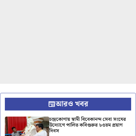
আরও খবর
চন্দ্রকোণায় স্বামী বিবেকানন্দ সেবা সংঘের
উদ্যোগে পালিত কবিগুরুর ৮৫তম প্রয়াণ
দিবস