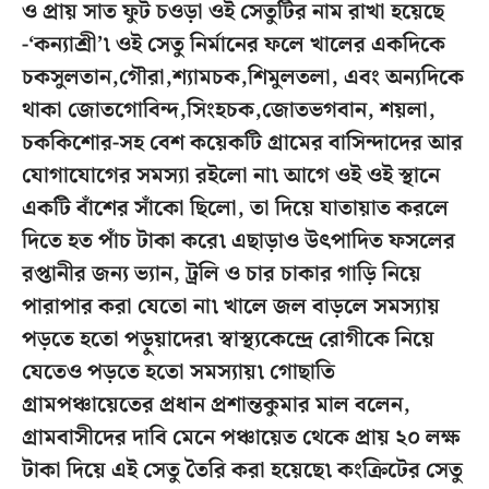
ও প্রায় সাত ফুট চওড়া ওই সেতুটির নাম রাখা হয়েছে
-‘কন্যাশ্রী’৷ ওই সেতু নির্মানের ফলে খালের একদিকে
চকসুলতান,গৌরা,শ্যামচক,শিমুলতলা, এবং অন্যদিকে
থাকা জোতগোবিন্দ,সিংহচক,জোতভগবান, শয়লা,
চককিশোর-সহ বেশ কয়েকটি গ্রামের বাসিন্দাদের আর
যোগাযোগের সমস্যা রইলো না৷ আগে ওই ওই স্থানে
একটি বাঁশের সাঁকো ছিলো, তা দিয়ে যাতায়াত করলে
দিতে হত পাঁচ টাকা করে৷ এছাড়াও উৎপাদিত ফসলের
রপ্তানীর জন্য ভ্যান, ট্রলি ও চার চাকার গাড়ি নিয়ে
পারাপার করা যেতো না৷ খালে জল বাড়লে সমস্যায়
পড়তে হতো পড়ুয়াদের৷ স্বাস্থ্যকেন্দ্রে রোগীকে নিয়ে
যেতেও পড়তে হতো সমস্যায়৷ গোছাতি
গ্রামপঞ্চায়েতের প্রধান প্রশান্তকুমার মাল বলেন,
গ্রামবাসীদের দাবি মেনে পঞ্চায়েত থেকে প্রায় ২০ লক্ষ
টাকা দিয়ে এই সেতু তৈরি করা হয়েছে৷ কংক্রিটের সেতু