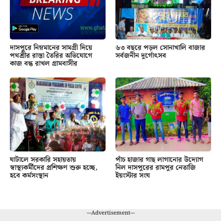
দাসপুরে নিম্নমানের সামগ্রী দিয়ে
৬৩ বছরে পড়ল সোনাখালি বাজার
পথশ্রীর রাস্তা তৈরির অভিযোগে
সর্বজনীন দুর্গোৎসব
কাজ বন্ধ রাখল গ্রামবাসীর
ঘাটালে সরকারি সহায়তায়
পাঁচ হাজার গাছ লাগানোর উদ্যোগ
স্বাস্থ্যকর্মীদের প্রশিক্ষণ শুরু হচ্ছে,
নিল দাসপুরের রামপুর নেতাজি
হবে কর্মসংস্থান
ইয়ংস্টার সংঘ
---Advertisement---