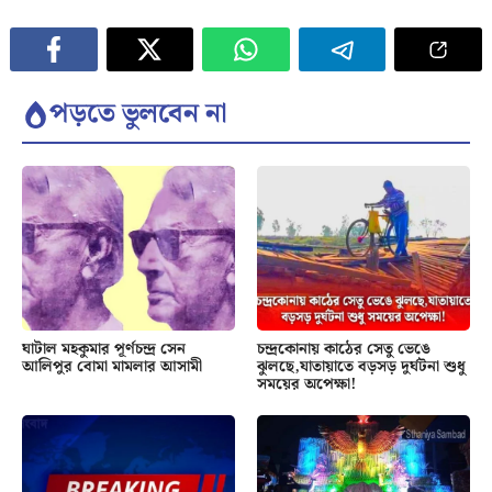
পড়তে ভুলবেন না
ঘাটাল মহকুমার পূর্ণচন্দ্র সেন
চন্দ্রকোনায় কাঠের সেতু ভেঙে
আলিপুর বোমা মামলার আসামী
ঝুলছে,যাতায়াতে বড়সড় দুর্ঘটনা শুধু
সময়ের অপেক্ষা!