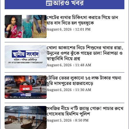
আরও খবর
পেটের ব্যথার চিকিৎসা করাতে গিয়ে ডান
হাত বাদ দিতে হল গৃহবধূকে
August 6, 2026 । 12:01 PM
খোলা আকাশের নিচে শিশুদের খাবার রান্না,
উনুনের ওপর ঝুঁকে গাছের ডাল! নিরাপত্তা ও
স্বাস্থ্যবিধি নিয়ে প্রশ্ন
August 6, 2026 । 11:48 AM
টেডির ভেতর লুকানো ১৫ লক্ষ টাকার গয়না
চুরি দাসপুরের হাজরাবেড়ে
August 6, 2026 । 11:30 AM
সবজির নীচে ন’টি জ্যান্ত গোরু! পাচার রুখে
গোসেবায় হিমশিম পুলিশ
August 5, 2026 । 8:50 PM