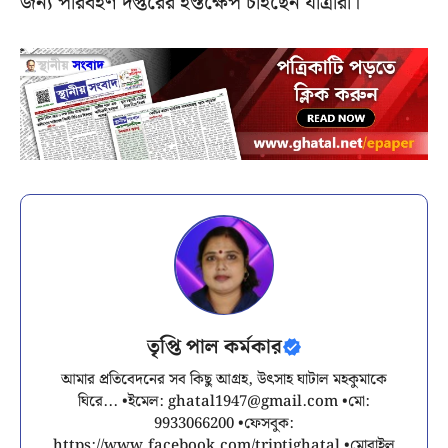
জন্য পরিবহণ দপ্তরের হস্তক্ষেপ চাইছেন যাত্রীরা।
তৃপ্তি পাল কর্মকার
আমার প্রতিবেদনের সব কিছু আগ্রহ, উৎসাহ ঘাটাল মহকুমাকে
ঘিরে... •ইমেল:
ghatal1947@gmail.com
•মো:
9933066200 •ফেসবুক:
https://www.facebook.com/triptighatal •মোবাইল