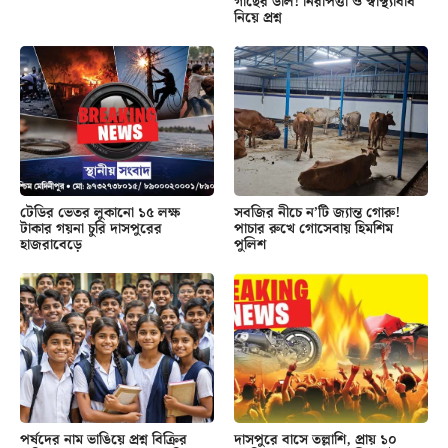
গাছের ডাল! নিরাপত্তা ও স্বাস্থ্যবিধি
নিয়ে প্রশ্ন
টেডির ভেতর লুকানো ১৫ লক্ষ
সবজির নীচে ন’টি জ্যান্ত গোরু!
টাকার গয়না চুরি দাসপুরের
পাচার রুখে গোসেবায় হিমশিম
হাজরাবেড়ে
পুলিশ
পর্ষদের নাম ভাঙিয়ে প্রশ্ন বিক্রির
দাসপুরে বাসে তল্লাশি, প্রায় ১০