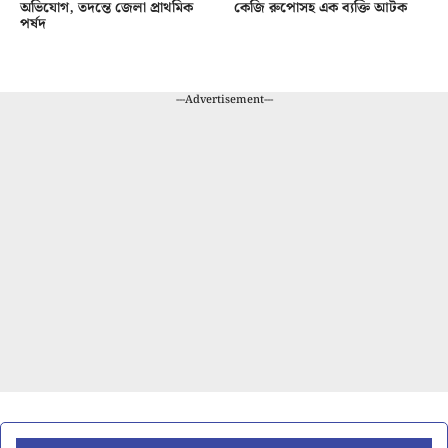
অভিযোগ, তদন্তে জেলা প্রাথমিক
কেজি রুপোসহ এক ব্যক্তি আটক
পর্ষদ
---Advertisement---