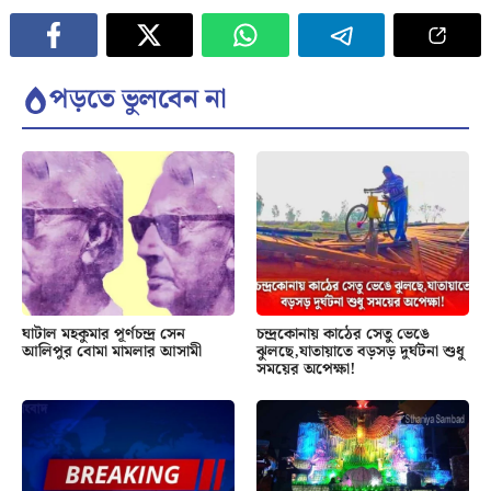
পড়তে ভুলবেন না
ঘাটাল মহকুমার পূর্ণচন্দ্র সেন
চন্দ্রকোনায় কাঠের সেতু ভেঙে
আলিপুর বোমা মামলার আসামী
ঝুলছে,যাতায়াতে বড়সড় দুর্ঘটনা শুধু
সময়ের অপেক্ষা!