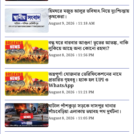
হিমঘরে মজুত আলুর ভবিষ্যৎ নিয়ে দুঃশ্চিন্তায়
কৃষকেরা।
August 9, 2026 । 11:18 AM
বন্ধ ঘরে বারবার আগুন! ভূতের আতঙ্ক, নাকি
লুকিয়ে আছে অন্য কোনো রহস্য?
August 8, 2026 । 11:56 PM
অন্নপূর্ণা যোজনার ভেরিফিকেশনের নামে
প্রতারিত গৃহবধূ। হ্যাক হল UPI ও
WhatsApp
August 8, 2026 । 11:21 PM
ঘাটাল পাঁশকুড়া সড়কে দাসপুর থানার
পাঁচবেড়িয়া এলাকায় ভয়াবহ পথ দুর্ঘটনা।
August 8, 2026 । 11:05 PM