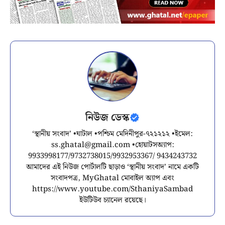
নিউজ ডেস্ক
‘স্থানীয় সংবাদ’ •ঘাটাল •পশ্চিম মেদিনীপুর-৭২১২১২ •ইমেল:
ss.ghatal@gmail.com
•হোয়াটসঅ্যাপ:
9933998177/9732738015/9932953367/ 9434243732
আমাদের এই নিউজ পোর্টালটি ছাড়াও ‘স্থানীয় সংবাদ’ নামে একটি
সংবাদপত্র, MyGhatal মোবাইল অ্যাপ এবং
https://www.youtube.com/SthaniyaSambad
ইউটিউব চ্যানেল রয়েছে।