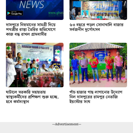
দাসপুরে নিম্নমানের সামগ্রী দিয়ে
৬৩ বছরে পড়ল সোনাখালি বাজার
পথশ্রীর রাস্তা তৈরির অভিযোগে
সর্বজনীন দুর্গোৎসব
কাজ বন্ধ রাখল গ্রামবাসীর
ঘাটালে সরকারি সহায়তায়
পাঁচ হাজার গাছ লাগানোর উদ্যোগ
স্বাস্থ্যকর্মীদের প্রশিক্ষণ শুরু হচ্ছে,
নিল দাসপুরের রামপুর নেতাজি
হবে কর্মসংস্থান
ইয়ংস্টার সংঘ
---Advertisement---