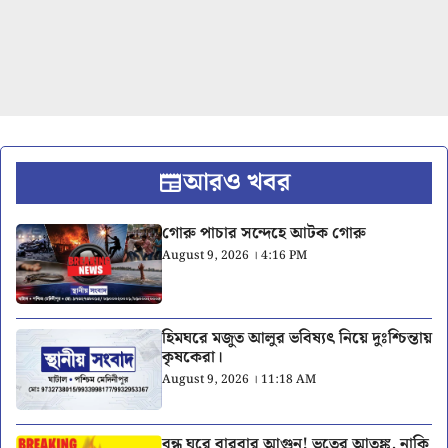
আরও খবর
গোরু পাচার সন্দেহে আটক গোরু
August 9, 2026 । 4:16 PM
হিমঘরে মজুত আলুর ভবিষ্যৎ নিয়ে দুঃশ্চিন্তায়
কৃষকেরা।
August 9, 2026 । 11:18 AM
বন্ধ ঘরে বারবার আগুন! ভূতের আতঙ্ক, নাকি