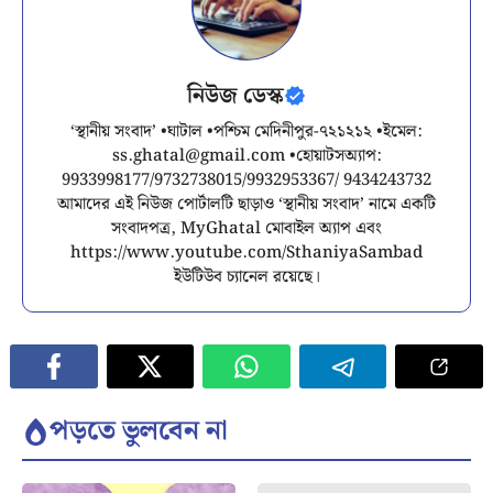
নিউজ ডেস্ক
‘স্থানীয় সংবাদ’ •ঘাটাল •পশ্চিম মেদিনীপুর-৭২১২১২ •ইমেল:
ss.ghatal@gmail.com
•হোয়াটসঅ্যাপ:
9933998177/9732738015/9932953367/ 9434243732
আমাদের এই নিউজ পোর্টালটি ছাড়াও ‘স্থানীয় সংবাদ’ নামে একটি
সংবাদপত্র, MyGhatal মোবাইল অ্যাপ এবং
https://www.youtube.com/SthaniyaSambad
ইউটিউব চ্যানেল রয়েছে।
পড়তে ভুলবেন না