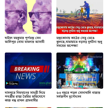
ঘাটাল মহকুমার পূর্ণচন্দ্র সেন
চন্দ্রকোনায় কাঠের সেতু ভেঙে
আলিপুর বোমা মামলার আসামী
ঝুলছে,যাতায়াতে বড়সড় দুর্ঘটনা শুধু
সময়ের অপেক্ষা!
দাসপুরে নিম্নমানের সামগ্রী দিয়ে
৬৩ বছরে পড়ল সোনাখালি বাজার
পথশ্রীর রাস্তা তৈরির অভিযোগে
সর্বজনীন দুর্গোৎসব
কাজ বন্ধ রাখল গ্রামবাসীর