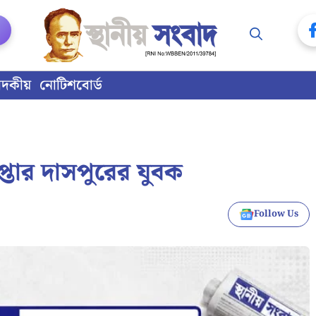
াদকীয়
নোটিশবোর্ড
েপ্তার দাসপুরের যুবক
Follow Us