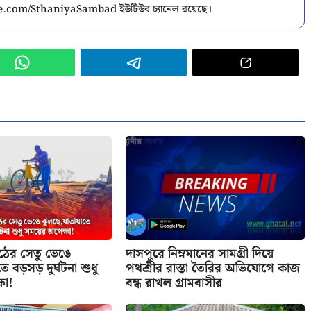
.com/SthaniyaSambad ইউটিউব চ্যানেল রয়েছে।
াঠের সেতু ভেঙে
দাসপুরে নিম্নমানের সামগ্রী দিয়ে
ে বড়সড় দুর্ঘটনা শুধু
পথশ্রীর রাস্তা তৈরির অভিযোগে কাজ
ষা!
বন্ধ রাখল গ্রামবাসীর