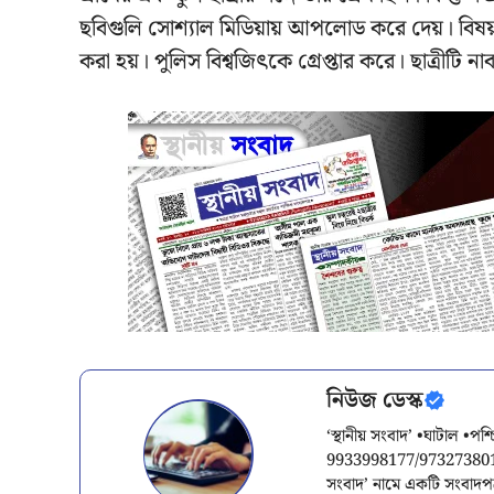
ছবিগুলি সোশ্যাল মিডিয়ায় আপলোড করে দেয়। বিষয়ট
করা হয়। পুলিস বিশ্বজিৎকে গ্রেপ্তার করে। ছাত্রীটি না
নিউজ ডেস্ক
‘স্থানীয় সংবাদ’ •ঘাটাল •প
9933998177/9732738015/
সংবাদ’ নামে একটি সংবাদ