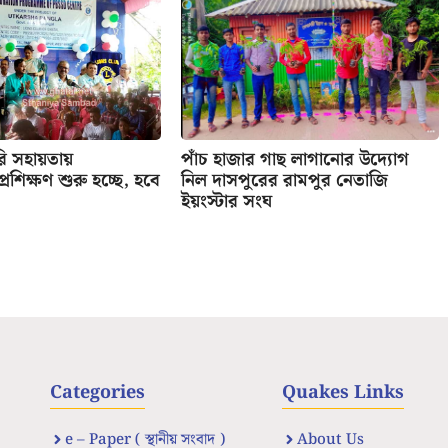
রি সহায়তায়
পাঁচ হাজার গাছ লাগানোর উদ্যোগ
র প্রশিক্ষণ শুরু হচ্ছে, হবে
নিল দাসপুরের রামপুর নেতাজি
ইয়ংস্টার সংঘ
Categories
Quakes Links
e – Paper ( স্থানীয় সংবাদ )
About Us