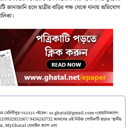
ি জানাজানি হলে ছাত্রীর বাড়ির পক্ষ থেকে থানায় অভিযোগ
বালিকা।
শ্চিম মেদিনীপুর-৭২১২১২ •ইমেল:
ss.ghatal@gmail.com
•হোয়াটসঅ্যাপ:
9932953367/ 9434243732 আমাদের এই নিউজ পোর্টালটি ছাড়াও ‘স্থানীয়
পত্র, MyGhatal মোবাইল অ্যাপ এবং