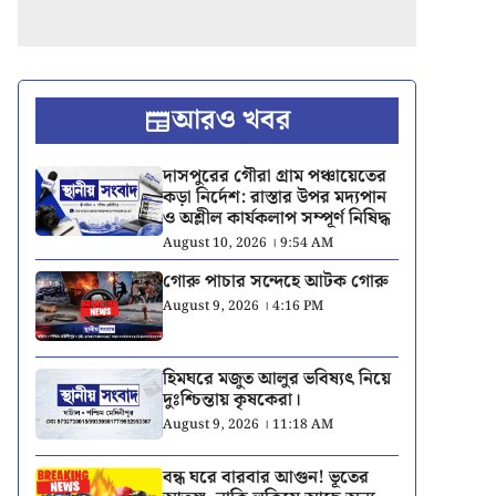
আরও খবর
দাসপুরের গৌরা গ্রাম পঞ্চায়েতের
কড়া নির্দেশ: রাস্তার উপর মদ্যপান
ও অশ্লীল কার্যকলাপ সম্পূর্ণ নিষিদ্ধ
August 10, 2026 । 9:54 AM
গোরু পাচার সন্দেহে আটক গোরু
August 9, 2026 । 4:16 PM
হিমঘরে মজুত আলুর ভবিষ্যৎ নিয়ে
দুঃশ্চিন্তায় কৃষকেরা।
August 9, 2026 । 11:18 AM
বন্ধ ঘরে বারবার আগুন! ভূতের