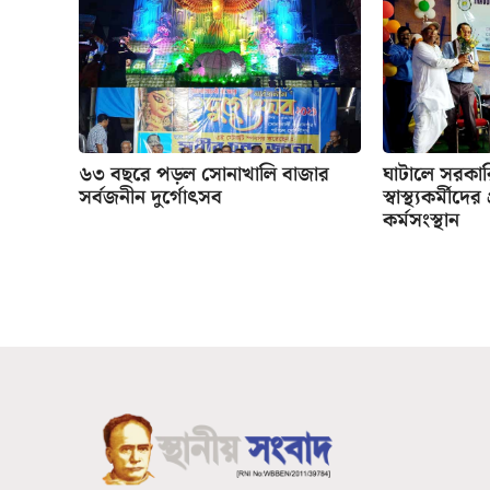
৬৩ বছরে পড়ল সোনাখালি বাজার
ঘাটালে সরকা
সর্বজনীন দুর্গোৎসব
স্বাস্থ্যকর্মীদে
কর্মসংস্থান