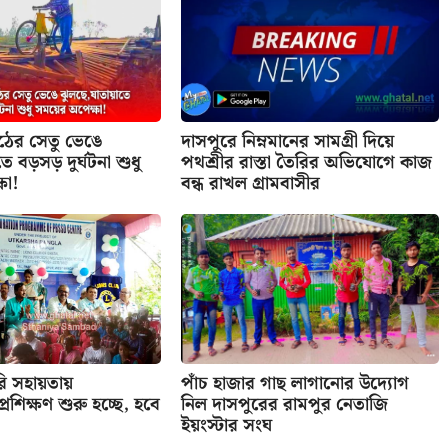
াঠের সেতু ভেঙে
দাসপুরে নিম্নমানের সামগ্রী দিয়ে
ে বড়সড় দুর্ঘটনা শুধু
পথশ্রীর রাস্তা তৈরির অভিযোগে কাজ
ষা!
বন্ধ রাখল গ্রামবাসীর
রি সহায়তায়
পাঁচ হাজার গাছ লাগানোর উদ্যোগ
র প্রশিক্ষণ শুরু হচ্ছে, হবে
নিল দাসপুরের রামপুর নেতাজি
ইয়ংস্টার সংঘ