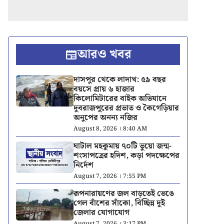
আরও খবর
দাসপুর থেকে লাদাখ: ৫৯ বছর
বয়সে প্রায় ৬ হাজার
কিলোমিটারের বাইক অভিযানে
দুবরাজপুরের প্রভাত ও কৈগেড়িয়ার
অনুপের অনন্য নজির
August 8, 2026 । 8:40 AM
ঘাটাল মহকুমায় ৭০টি ভুয়ো জন্ম-
শংসাপত্রের হদিশ, কড়া পদক্ষেপের
নির্দেশ
August 7, 2026 । 7:55 PM
রূপনারায়ণের জল বাড়তেই ভেঙে
গেল বাঁশের সাঁকো, বিচ্ছিন্ন দুই
জেলার যোগাযোগ
August 7, 2026 । 3:17 PM