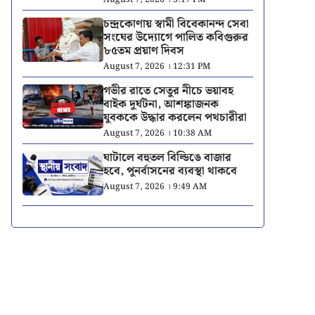
চন্দ্রকোণায় স্বামী বিবেকানন্দ সেবা
সংঘের উদ্যোগে পালিত কবিগুরুর
৮৫তম প্রয়াণ দিবস
August 7, 2026 । 12:31 PM
গভীর রাতে সেতুর নীচে ভয়াবহ
বাইক দুর্ঘটনা, আশঙ্কাজনক
যুবককে উদ্ধার করলেন পথচারীরা
August 7, 2026 । 10:38 AM
ঘাটালে বহুতল বিল্ডিঙে বাজার
হবে, পুনর্বাসনের ব্যবস্থা থাকবে
August 7, 2026 । 9:49 AM