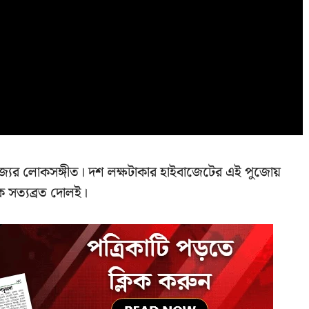
্যের লোকসঙ্গীত। দশ লক্ষটাকার হাইবাজেটের এই পুজোয়
 সত্যব্রত দোলই।