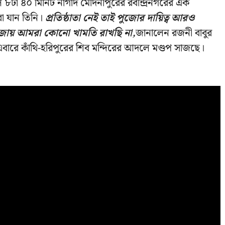
 ৮টা ৪০ মিনিট নাগাদ মেদিনীপুরের রবীন্দ্রনগরের এক
ারা যান তিনি।
প্রতিষ্ঠাতা নেই তাই পুজোর দায়িত্ব আরও
ুজোয় আমরা কোনো খামতি রাখছি না,
জানালেন রজনী বাবুর
এবারে কাঁথি-হরিপুরের শিব মন্দিরের আদলে মণ্ডপ সাজছে।