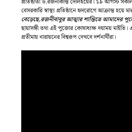
প্রতিষ্ঠাতা ড.রজনীকান্ত দোলইয়ের। ১৯ আগস্ট সকাল
বেসরকারি স্বাস্থ্য প্রতিষ্ঠানে হৃদরোগে আক্রান্ত হয়ে ম
বেড়েছে,রজনীবাবুর আত্মার শান্তিতে আমাদের প
ছায়াসঙ্গী তথা এই পুজোর কোষাধ্যক্ষ দয়াময় মাইতি। 
প্রতীমায় নারায়নের বিশ্বরূপ দেখবে দর্শনার্থীরা।