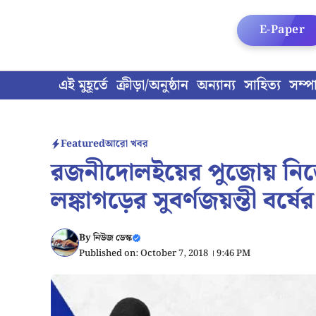
Skip
to
E-Paper
content
এই মুহূর্তে
ক্রীড়া/অনুষ্ঠান
অন্যান্য
সাহিত্য
সম্প
Featured
আরো খবর
রজনীদোলইয়ের পুজোয় নিজে ন
লঙ্কাগড়ের সুবর্ণজয়ন্তী বর
By
নিউজ ডেস্ক
Published on: October 7, 2018 । 9:46 PM