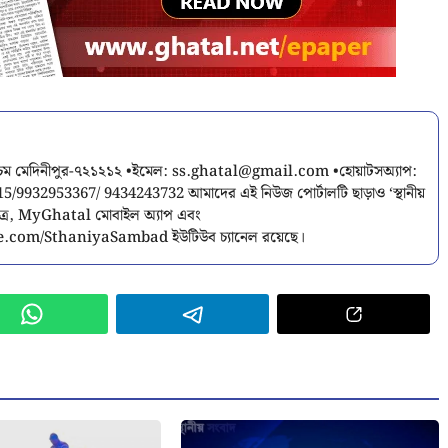
শ্চিম মেদিনীপুর-৭২১২১২ •ইমেল:
ss.ghatal@gmail.com
•হোয়াটসঅ্যাপ:
9932953367/ 9434243732 আমাদের এই নিউজ পোর্টালটি ছাড়াও ‘স্থানীয়
পত্র, MyGhatal মোবাইল অ্যাপ এবং
.com/SthaniyaSambad ইউটিউব চ্যানেল রয়েছে।