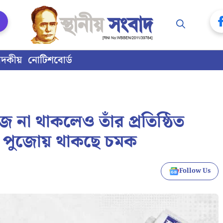
াদকীয়
নোটিশবোর্ড
া থাকলেও তাঁর প্রতিষ্ঠিত
্ষের পুজোয় থাকছে চমক
Follow Us