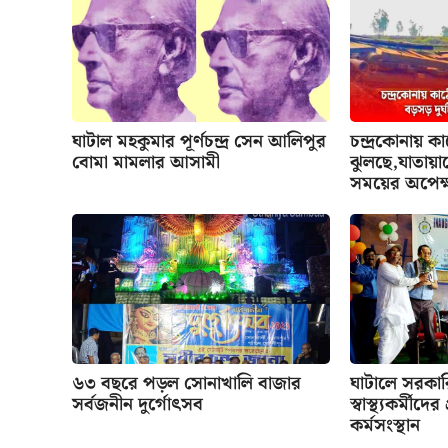
ঘাটাল মহকুমার পূর্ণচন্দ্র সেন আলিপুর
চন্দ্রকোনায় ক
বোমা মামলার আসামী
ঝুলছে,যাতায়াত
সময়ের অপেক্
৬৩ বছরে পড়ল সোনাখালি বাজার
ঘাটালে সরকা
সর্বজনীন দুর্গোৎসব
স্বাস্থ্যকর্মীদে
কর্মসংস্থান