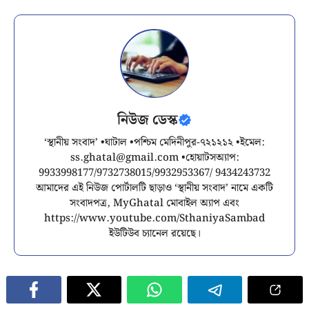
নিউজ ডেস্ক
‘স্থানীয় সংবাদ’ •ঘাটাল •পশ্চিম মেদিনীপুর-৭২১২১২ •ইমেল:
ss.ghatal@gmail.com
•হোয়াটসঅ্যাপ:
9933998177/9732738015/9932953367/ 9434243732
আমাদের এই নিউজ পোর্টালটি ছাড়াও ‘স্থানীয় সংবাদ’ নামে একটি
সংবাদপত্র, MyGhatal মোবাইল অ্যাপ এবং
https://www.youtube.com/SthaniyaSambad
ইউটিউব চ্যানেল রয়েছে।