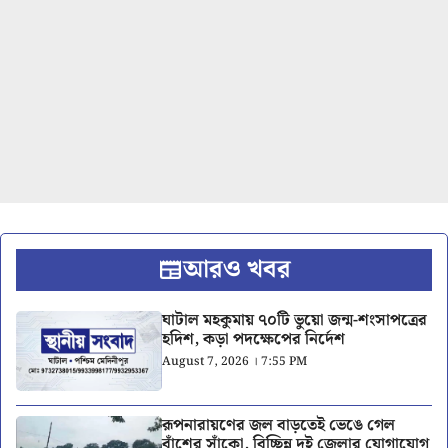
আরও খবর
ঘাটাল মহকুমায় ৭০টি ভুয়ো জন্ম-শংসাপত্রের
হদিশ, কড়া পদক্ষেপের নির্দেশ
August 7, 2026 । 7:55 PM
রূপনারায়ণের জল বাড়তেই ভেঙে গেল
বাঁশের সাঁকো, বিচ্ছিন্ন দুই জেলার যোগাযোগ