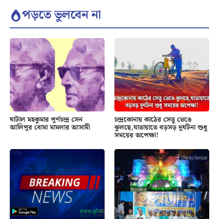
পড়তে ভুলবেন না
ঘাটাল মহকুমার পূর্ণচন্দ্র সেন
চন্দ্রকোনায় কাঠের সেতু ভেঙে
আলিপুর বোমা মামলার আসামী
ঝুলছে,যাতায়াতে বড়সড় দুর্ঘটনা শুধু
সময়ের অপেক্ষা!