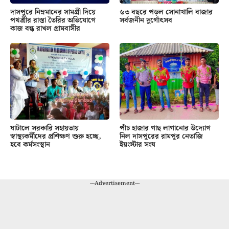
দাসপুরে নিম্নমানের সামগ্রী দিয়ে
৬৩ বছরে পড়ল সোনাখালি বাজার
পথশ্রীর রাস্তা তৈরির অভিযোগে
সর্বজনীন দুর্গোৎসব
কাজ বন্ধ রাখল গ্রামবাসীর
ঘাটালে সরকারি সহায়তায়
পাঁচ হাজার গাছ লাগানোর উদ্যোগ
স্বাস্থ্যকর্মীদের প্রশিক্ষণ শুরু হচ্ছে,
নিল দাসপুরের রামপুর নেতাজি
হবে কর্মসংস্থান
ইয়ংস্টার সংঘ
---Advertisement---