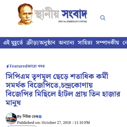
Skip
to
content
এই মুহূর্তে
ক্রীড়া/অনুষ্ঠান
অন্যান্য
সাহিত্য
সম্পাদকীয়
ন
Featured
আরো খবর
সিপিএম তৃণমূল ছেড়ে শতাধিক কর্মী
সমর্থক বিজেপিতে,চন্দ্রকোণায়
বিজেপির মিছিলে হাঁটল প্রায় তিন হাজার
মানুষ
By
নিউজ ডেস্ক
Published on: October 27, 2018 । 11:10 PM