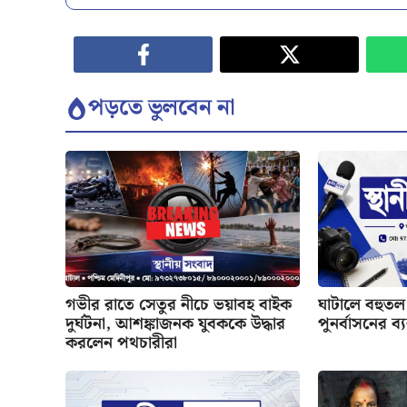
পড়তে ভুলবেন না
গভীর রাতে সেতুর নীচে ভয়াবহ বাইক
ঘাটালে বহুতল 
দুর্ঘটনা, আশঙ্কাজনক যুবককে উদ্ধার
পুনর্বাসনের ব্
করলেন পথচারীরা