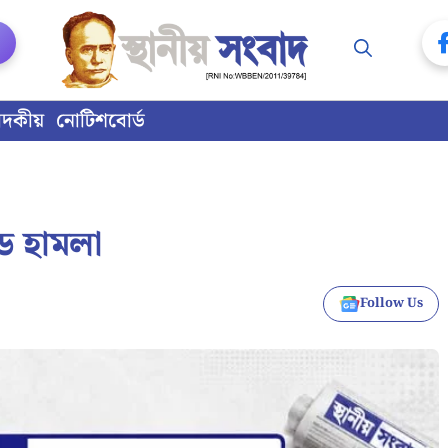
াদকীয়
নোটিশবোর্ড
ড হামলা
Follow Us