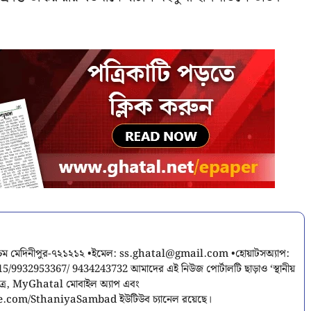
শ্চিম মেদিনীপুর-৭২১২১২ •ইমেল:
ss.ghatal@gmail.com
•হোয়াটসঅ্যাপ:
9932953367/ 9434243732 আমাদের এই নিউজ পোর্টালটি ছাড়াও ‘স্থানীয়
পত্র, MyGhatal মোবাইল অ্যাপ এবং
.com/SthaniyaSambad ইউটিউব চ্যানেল রয়েছে।