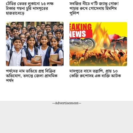
টেডির ভেতর লুকানো ১৫ লক্ষ
সবজির নীচে ন’টি জ্যান্ত গোরু!
টাকার গয়না চুরি দাসপুরের
পাচার রুখে গোসেবায় হিমশিম
হাজরাবেড়ে
পুলিশ
পর্ষদের নাম ভাঙিয়ে প্রশ্ন বিক্রির
দাসপুরে বাসে তল্লাশি, প্রায় ১০
অভিযোগ, তদন্তে জেলা প্রাথমিক
কেজি রুপোসহ এক ব্যক্তি আটক
পর্ষদ
---Advertisement---