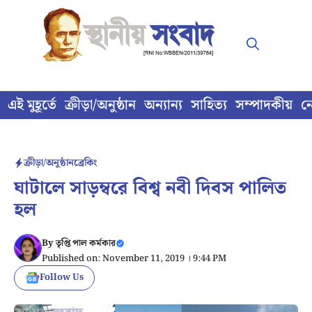
Skip
to
content
এই মুহূর্তে
ক্রীড়া/অনুষ্ঠান
অন্যান্য
সাহিত্য
সম্পাদকীয়
ন
ক্রীড়া/অনুষ্ঠান
ব্রেকিং
ঘাটালে সাড়ম্বরে বিশ্ব নবী দিবস পালিত
হল
By
তৃপ্তি পাল কর্মকার
Published on: November 11, 2019 । 9:44 PM
Follow Us