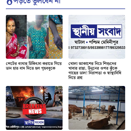
পড়তে ভুলবেন না
পেটের ব্যথার চিকিৎসা করাতে গিয়ে
খোলা আকাশের নিচে শিশুদের
ডান হাত বাদ দিতে হল গৃহবধূকে
খাবার রান্না, উনুনের ওপর ঝুঁকে
গাছের ডাল! নিরাপত্তা ও স্বাস্থ্যবিধি
নিয়ে প্রশ্ন