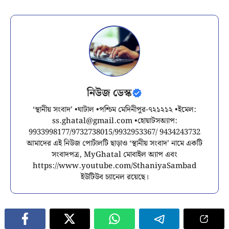
নিউজ ডেস্ক
‘স্থানীয় সংবাদ’ •ঘাটাল •পশ্চিম মেদিনীপুর-৭২১২১২ •ইমেল:
ss.ghatal@gmail.com
•হোয়াটসঅ্যাপ:
9933998177/9732738015/9932953367/ 9434243732
আমাদের এই নিউজ পোর্টালটি ছাড়াও ‘স্থানীয় সংবাদ’ নামে একটি
সংবাদপত্র, MyGhatal মোবাইল অ্যাপ এবং
https://www.youtube.com/SthaniyaSambad
ইউটিউব চ্যানেল রয়েছে।