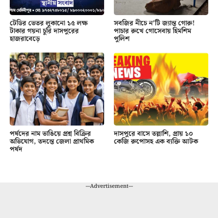
টেডির ভেতর লুকানো ১৫ লক্ষ
সবজির নীচে ন’টি জ্যান্ত গোরু!
টাকার গয়না চুরি দাসপুরের
পাচার রুখে গোসেবায় হিমশিম
হাজরাবেড়ে
পুলিশ
পর্ষদের নাম ভাঙিয়ে প্রশ্ন বিক্রির
দাসপুরে বাসে তল্লাশি, প্রায় ১০
অভিযোগ, তদন্তে জেলা প্রাথমিক
কেজি রুপোসহ এক ব্যক্তি আটক
পর্ষদ
---Advertisement---