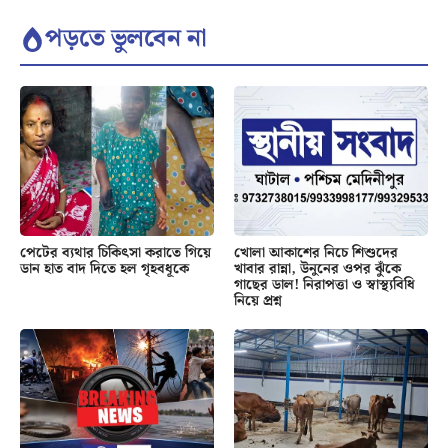
পড়তে ভুলবেন না
পেটের ব্যথার চিকিৎসা করাতে গিয়ে
খোলা আকাশের নিচে শিশুদের
ডান হাত বাদ দিতে হল গৃহবধূকে
খাবার রান্না, উনুনের ওপর ঝুঁকে
গাছের ডাল! নিরাপত্তা ও স্বাস্থ্যবিধি
নিয়ে প্রশ্ন