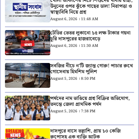
খোলা আকাশের নিচে শিশুদের খাবার রান্না,
উনুনের ওপর ঝুঁকে গাছের ডাল! নিরাপত্তা ও
স্বাস্থ্যবিধি নিয়ে প্রশ্ন
August 6, 2026 । 11:48 AM
টেডির ভেতর লুকানো ১৫ লক্ষ টাকার গয়না
চুরি দাসপুরের হাজরাবেড়ে
August 6, 2026 । 11:30 AM
সবজির নীচে ন’টি জ্যান্ত গোরু! পাচার রুখে
গোসেবায় হিমশিম পুলিশ
August 5, 2026 । 8:50 PM
পর্ষদের নাম ভাঙিয়ে প্রশ্ন বিক্রির অভিযোগ,
তদন্তে জেলা প্রাথমিক পর্ষদ
August 5, 2026 । 7:38 PM
দাসপুরে বাসে তল্লাশি, প্রায় ১০ কেজি
রুপোসহ এক ব্যক্তি আটক