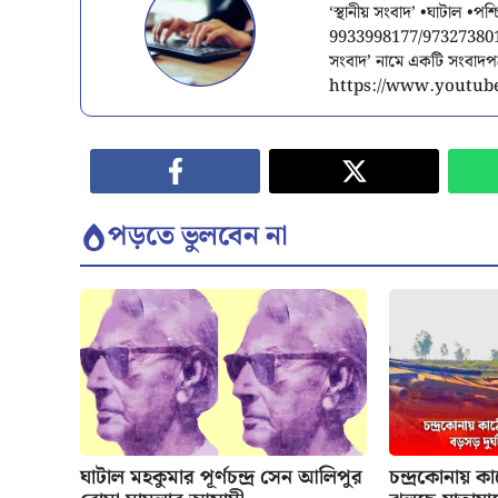
‘স্থানীয় সংবাদ’ •ঘাটাল •প
9933998177/9732738015/
সংবাদ’ নামে একটি সংবাদ
https://www.youtube
পড়তে ভুলবেন না
ঘাটাল মহকুমার পূর্ণচন্দ্র সেন আলিপুর
চন্দ্রকোনায় ক