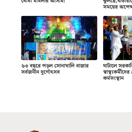
বোমা মামলার আসামী
ঝুলছে,যাতায়াত
সময়ের অপেক্
৬৩ বছরে পড়ল সোনাখালি বাজার
ঘাটালে সরকা
সর্বজনীন দুর্গোৎসব
স্বাস্থ্যকর্মীদে
কর্মসংস্থান