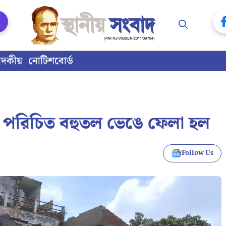
াদকীয়
নোটিশবোর্ড
বহু পরিচিত বহুতল ভেঙে ফেলা হল
Follow Us