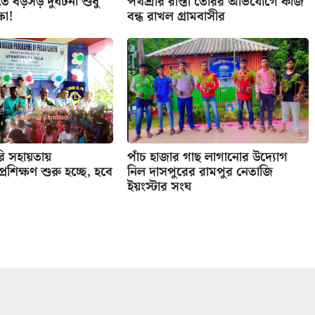
ে বড়সড় দুর্ঘটনা শুধু
পথশ্রীর রাস্তা তৈরির অভিযোগে কাজ
ষা!
বন্ধ রাখল গ্রামবাসীর
রি সহায়তায়
পাঁচ হাজার গাছ লাগানোর উদ্যোগ
র প্রশিক্ষণ শুরু হচ্ছে, হবে
নিল দাসপুরের রামপুর নেতাজি
ইয়ংস্টার সংঘ