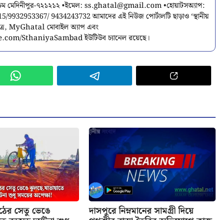
শ্চিম মেদিনীপুর-৭২১২১২ •ইমেল:
ss.ghatal@gmail.com
•হোয়াটসঅ্যাপ:
9932953367/ 9434243732 আমাদের এই নিউজ পোর্টালটি ছাড়াও ‘স্থানীয়
পত্র, MyGhatal মোবাইল অ্যাপ এবং
.com/SthaniyaSambad ইউটিউব চ্যানেল রয়েছে।
াঠের সেতু ভেঙে
দাসপুরে নিম্নমানের সামগ্রী দিয়ে