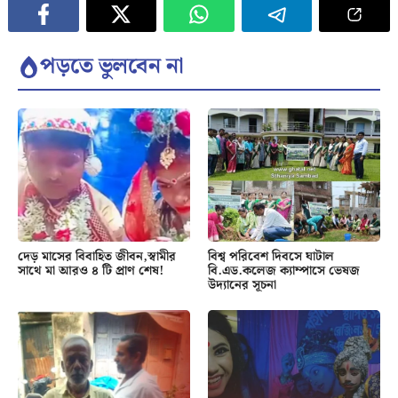
পড়তে ভুলবেন না
দেড় মাসের বিবাহিত জীবন,স্বামীর
বিশ্ব পরিবেশ দিবসে ঘাটাল
সাথে মা আরও ৪ টি প্রাণ শেষ!
বি.এড.কলেজ ক্যাম্পাসে ভেষজ
উদ্যানের সূচনা