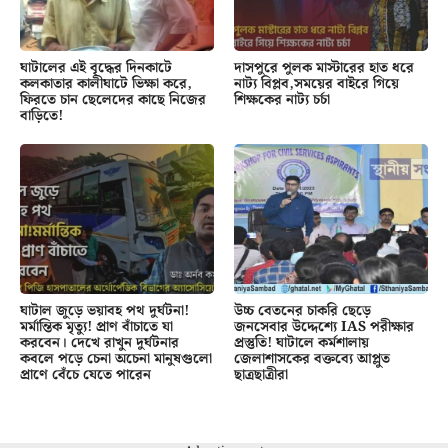
ঘাটালের এই বৃদ্ধের দিনকাটে
দাসপুরে পুলক মাস্টারের হাত ধরে
কলকাতার কালীঘাটে ভিক্ষা করে,
নাট্য বিপ্লব,সময়ের বাইরে গিয়ে
ফিরতে চান ছেলেদের কাছে নিজের
শিক্ষকের নাট্য চর্চা
বাড়িতে!
ঘাটাল জুড়ে ভয়াবহ পথ দুর্ঘটনা!
উচ্চ বেতনের চাকরি ছেড়ে
মর্মান্তিক মৃত্যু! প্রাণ বাঁচাতে যা
জনসেবার উদ্দেশ্যে IAS পরীক্ষার
করবেন। দেখে রাখুন দুর্ঘটনার
প্রস্তুতি! ঘাটালে কর্মশালায়
কবলে পড়ে চেনা অচেনা মানুষগুলো
জেলাশাসকের বক্তব্যে আপ্লুত
প্রাণে বেঁচে যেতে পারেন
ছাত্রছাত্রীরা