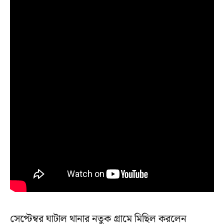
সেপ্টেম্বর ঘাটাল থানার নতুক গ্রামে মিছিল করলেন