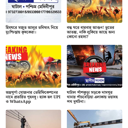
হিমঘরে মজুত আলুর ভবিষ্যৎ নিয়ে
বন্ধ ঘরে বারবার আগুন! ভূতের
দুঃশ্চিন্তায় কৃষকেরা।
আতঙ্ক, নাকি লুকিয়ে আছে অন্য
কোনো রহস্য?
অন্নপূর্ণা যোজনার ভেরিফিকেশনের
ঘাটাল পাঁশকুড়া সড়কে দাসপুর
নামে প্রতারিত গৃহবধূ। হ্যাক হল UPI
থানার পাঁচবেড়িয়া এলাকায় ভয়াবহ
ও WhatsApp
পথ দুর্ঘটনা।