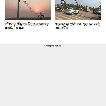
ঘাটালের গৌরাতে বিদ্যুৎ গ্রাহকদের
খুকুড়দহের হাইট বার: মৃত্যু হল সেই
সাংগঠনিক সভা
বাস কর্মীর
---Advertisement---