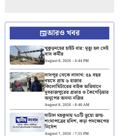
আরও খবর
খুকুড়দহের হাইট বার: মৃত্যু হল সেই
বাস কর্মীর
August 8, 2026 । 4:44 PM
দাসপুর থেকে লাদাখ: ৫৯ বছর
বয়সে প্রায় ৬ হাজার
কিলোমিটারের বাইক অভিযানে
দুবরাজপুরের প্রভাত ও কৈগেড়িয়ার
অনুপের অনন্য নজির
August 8, 2026 । 8:40 AM
ঘাটাল মহকুমায় ৭০টি ভুয়ো জন্ম-
শংসাপত্রের হদিশ, কড়া পদক্ষেপের
নির্দেশ
August 7, 2026 । 7:55 PM