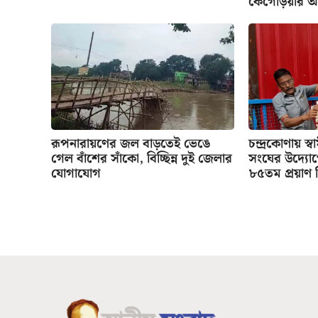
কৈগেড়িয়ার অ
রূপনারায়ণের জল বাড়তেই ভেঙে
চন্দ্রকোণায় স্
গেল বাঁশের সাঁকো, বিচ্ছিন্ন দুই জেলার
সংঘের উদ্যো
যোগাযোগ
৮৫তম প্রয়াণ