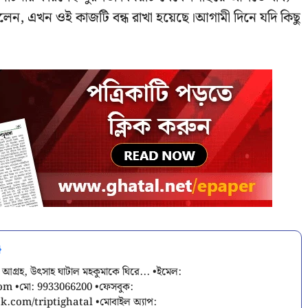
 বলেন, এখন ওই কাজটি বন্ধ রাখা হয়েছে।আগামী দিনে যদি কিছু
 আগ্রহ, উৎসাহ ঘাটাল মহকুমাকে ঘিরে... •ইমেল:
com
•মো: 9933066200 •ফেসবুক:
.com/triptighatal •মোবাইল অ্যাপ: