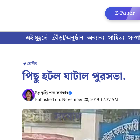
Skip
to
E-Paper
content
এই মুহূর্তে
ক্রীড়া/অনুষ্ঠান
অন্যান্য
সাহিত্য
সম্প
ব্রেকিং
পিছু হটল ঘাটাল পুরসভা.
By
তৃপ্তি পাল কর্মকার
Published on: November 28, 2019 । 7:27 AM