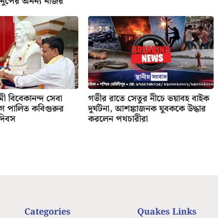
নুপের অনন্য নজির
বামী বিবেকানন্দ সেবা
গভীর রাতে সেতুর নীচে ভয়াবহ বাইক
গে পালিত কবিগুরুর
দুর্ঘটনা, আশঙ্কাজনক যুবককে উদ্ধার
 দিবস
করলেন পথচারীরা
Categories
Quakes Links