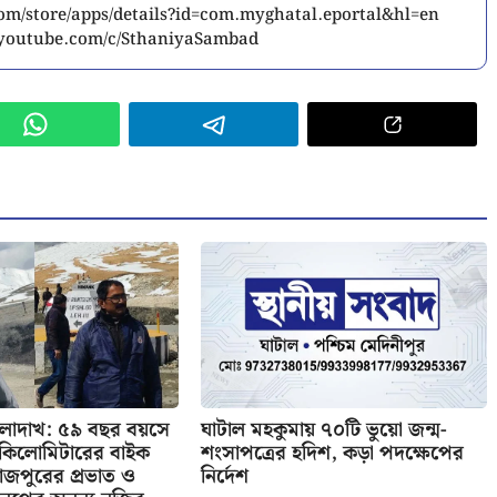
.com/store/apps/details?id=com.myghatal.eportal&hl=en
w.youtube.com/c/SthaniyaSambad
 লাদাখ: ৫৯ বছর বয়সে
ঘাটাল মহকুমায় ৭০টি ভুয়ো জন্ম-
র কিলোমিটারের বাইক
শংসাপত্রের হদিশ, কড়া পদক্ষেপের
াজপুরের প্রভাত ও
নির্দেশ