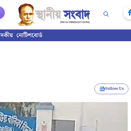
াদকীয়
নোটিশবোর্ড
Follow Us