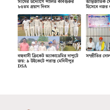
সংঘের উদ্যোগে পালিত কবিগুরুর
আন্তর্জাতিক য
৮৫তম প্রয়াণ দিবস
হিসেবে নজর 
বঙ্গবাসী ক্রিকেট অ্যাকাডেমির দাপুটে
সম্প্রীতির দো
জয়: ৯ উইকেটে পরাস্ত মেদিনীপুর
DSA