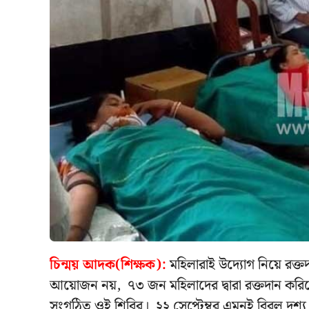
চিন্ময় আদক(শিক্ষক):
মহিলারাই উদ্যোগ নিয়ে রক্
আয়োজন নয়, ৭৩ জন মহিলাদের দ্বারা রক্তদান করি
সংগঠিত ওই শিবির। ২২ সেপ্টেম্বর এমনই বিরল দৃশ্য দ