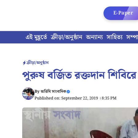
Skip
to
E-Paper
content
এই মুহূর্তে
ক্রীড়া/অনুষ্ঠান
অন্যান্য
সাহিত্য
সম্প
ক্রীড়া/অনুষ্ঠান
পুরুষ বর্জিত রক্তদান শিবি
By
অতিথি সাংবাদিক
Published on: September 22, 2019 । 8:35 PM