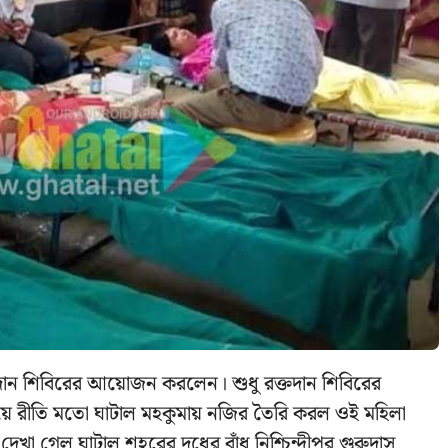
তদান শিবিরের আয়োজন করলেন। শুধু রক্তদান শিবিরের
য়ে রীতি মতো ঘাটাল মহকুমায় নজির তৈরি করল ওই মহিলা
েখা গেল ঘাটাল শহরের দুধের বাঁধ নিশ্চিন্দীপুর গুরুদাস