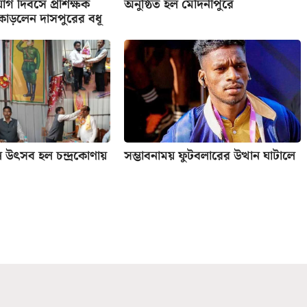
োগ দিবসে প্রশিক্ষক
অনুষ্ঠিত হল মেদিনীপুরে
কাড়লেন দাসপুরের বধূ
ল উৎসব হল চন্দ্রকোণায়
সম্ভাবনাময় ফুটবলারের উত্থান ঘাটালে