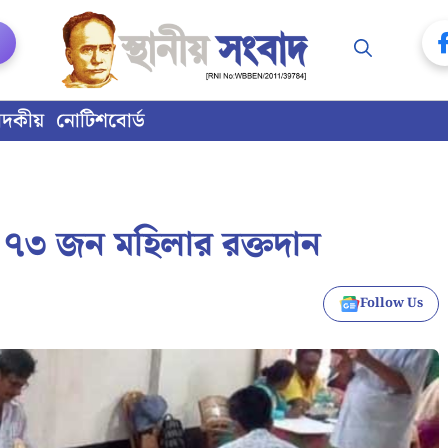
াদকীয়
নোটিশবোর্ড
রে ৭৩ জন মহিলার রক্তদান
Follow Us