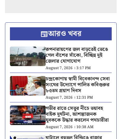
আরও খবর
রূপনারায়ণের জল বাড়তেই ভেঙে
গেল বাঁশের সাঁকো, বিচ্ছিন্ন দুই
জেলার যোগাযোগ
August 7, 2026 । 3:17 PM
চন্দ্রকোণায় স্বামী বিবেকানন্দ সেবা
সংঘের উদ্যোগে পালিত কবিগুরুর
৮৫তম প্রয়াণ দিবস
August 7, 2026 । 12:31 PM
গভীর রাতে সেতুর নীচে ভয়াবহ
বাইক দুর্ঘটনা, আশঙ্কাজনক
যুবককে উদ্ধার করলেন পথচারীরা
August 7, 2026 । 10:38 AM
ঘাটালে বহুতল বিল্ডিঙে বাজার