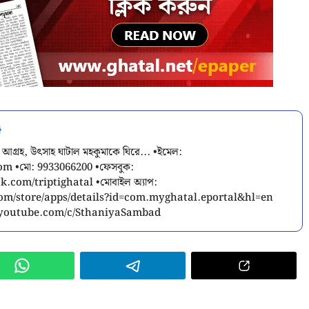
 আগ্রহ, উৎসাহ ঘাটাল মহকুমাকে ঘিরে... •ইমেল:
com
•মো: 9933066200 •ফেসবুক:
.com/triptighatal •মোবাইল অ্যাপ:
.com/store/apps/details?id=com.myghatal.eportal&hl=en
w.youtube.com/c/SthaniyaSambad