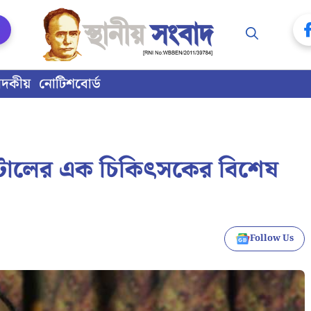
াদকীয়
নোটিশবোর্ড
 ঘাটালের এক চিকিৎসকের বিশেষ
Follow Us