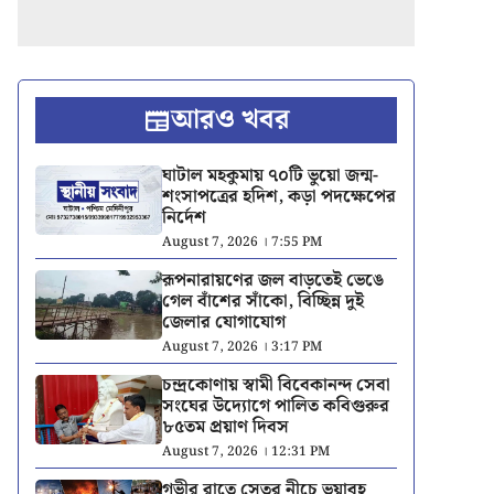
আরও খবর
ঘাটাল মহকুমায় ৭০টি ভুয়ো জন্ম-
শংসাপত্রের হদিশ, কড়া পদক্ষেপের
নির্দেশ
August 7, 2026 । 7:55 PM
রূপনারায়ণের জল বাড়তেই ভেঙে
গেল বাঁশের সাঁকো, বিচ্ছিন্ন দুই
জেলার যোগাযোগ
August 7, 2026 । 3:17 PM
চন্দ্রকোণায় স্বামী বিবেকানন্দ সেবা
সংঘের উদ্যোগে পালিত কবিগুরুর
৮৫তম প্রয়াণ দিবস
August 7, 2026 । 12:31 PM
গভীর রাতে সেতুর নীচে ভয়াবহ