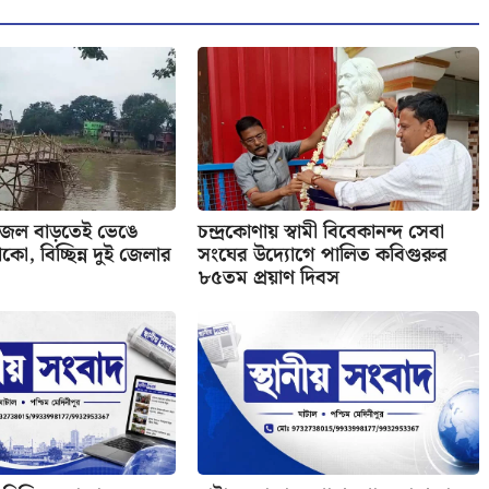
 জল বাড়তেই ভেঙে
চন্দ্রকোণায় স্বামী বিবেকানন্দ সেবা
কো, বিচ্ছিন্ন দুই জেলার
সংঘের উদ্যোগে পালিত কবিগুরুর
৮৫তম প্রয়াণ দিবস