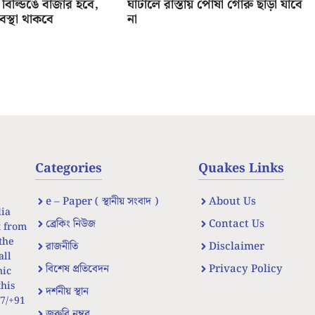
বিল্ডিঙে বাজার হবে,
ঘাটালে রাস্তায় পোষা গোরু ছাড়া যাবে
যবস্থা থাকবে
না
Categories
Quakes Links
e – Paper ( স্থানীয় সংবাদ )
About Us
dia
ব্রেকিং নিউজ
Contact Us
t from
the
রাজনীতি
Disclaimer
all
বিশেষ প্রতিবেদন
Privacy Policy
nic
his
দর্শনীয় স্থান
67/+91
জরুরি নম্বর