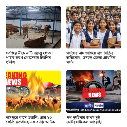
সবজির নীচে ন’টি জ্যান্ত গোরু!
পর্ষদের নাম ভাঙিয়ে প্রশ্ন বিক্রির
পাচার রুখে গোসেবায় হিমশিম
অভিযোগ, তদন্তে জেলা প্রাথমিক
পুলিশ
পর্ষদ
দাসপুরে বাসে তল্লাশি, প্রায় ১০
পথ দুর্ঘটনায় জখম দুই
কেজি রুপোসহ এক ব্যক্তি আটক
মোটরসাইকেল আরোহী