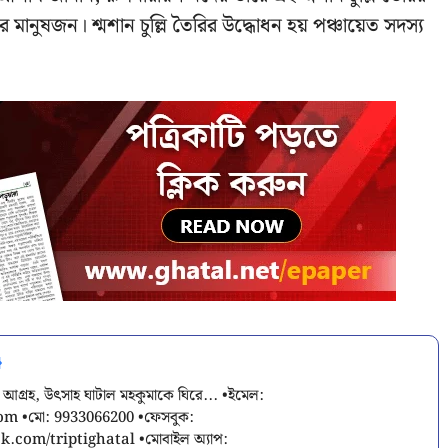
য়ের মানুষজন। শ্মশান চুল্লি তৈরির উদ্ধোধন হয় পঞ্চায়েত সদস্য
 আগ্রহ, উৎসাহ ঘাটাল মহকুমাকে ঘিরে... •ইমেল:
com
•মো: 9933066200 •ফেসবুক:
.com/triptighatal •মোবাইল অ্যাপ: