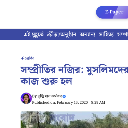
Skip
to
E-Paper
content
এই মুহূর্তে
ক্রীড়া/অনুষ্ঠান
অন্যান্য
সাহিত্য
সম্প
ব্রেকিং
সম্প্রীতির নজির: মুসলিমদে
কাজ শুরু হল
By
তৃপ্তি পাল কর্মকার
Published on: February 15, 2020 । 8:29 AM