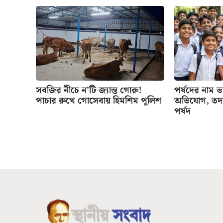
সবজির নীচে ন’টি জ্যান্ত গোরু!
পর্ষদের নাম ভাঙ
পাচার রুখে গোসেবায় হিমশিম পুলিশ
অভিযোগ, তদন্
পর্ষদ