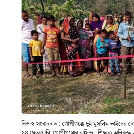
নিজস্ব সংবাদদাতা: গোপীগঞ্জে দুই মুসলিম ভাইদের দেও
১৪ ফেব্রুয়ারি।গোপীগঞ্জের বাসিন্দা, শিক্ষক অনিরুদ্