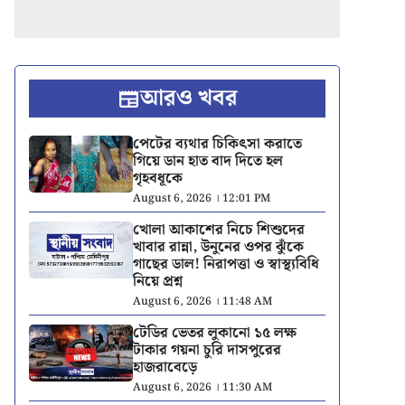
আরও খবর
পেটের ব্যথার চিকিৎসা করাতে
গিয়ে ডান হাত বাদ দিতে হল
গৃহবধূকে
August 6, 2026 । 12:01 PM
খোলা আকাশের নিচে শিশুদের
খাবার রান্না, উনুনের ওপর ঝুঁকে
গাছের ডাল! নিরাপত্তা ও স্বাস্থ্যবিধি
নিয়ে প্রশ্ন
August 6, 2026 । 11:48 AM
টেডির ভেতর লুকানো ১৫ লক্ষ
টাকার গয়না চুরি দাসপুরের
হাজরাবেড়ে
August 6, 2026 । 11:30 AM