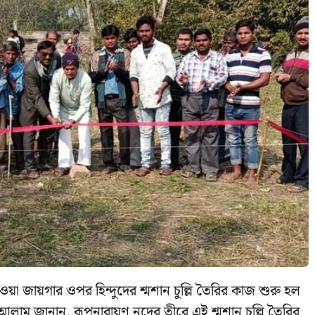
য়া জায়গার ওপর হিন্দুদের শ্মশান চুল্লি তৈরির কাজ শুরু হল
ধ আলাম জানান, রূপনারায়ণ নদের তীরে এই শ্মশান চুল্লি তৈরির