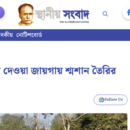
াদকীয়
নোটিশবোর্ড
র দেওয়া জায়গায় শ্মশান তৈরির
Follow Us