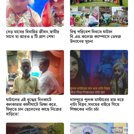
দেড় মাসের বিবাহিত জীবন,স্বামীর
বিশ্ব পরিবেশ দিবসে ঘাটাল
সাথে মা আরও ৪ টি প্রাণ শেষ!
বি.এড.কলেজ ক্যাম্পাসে ভেষজ
উদ্যানের সূচনা
ঘাটালের এই বৃদ্ধের দিনকাটে
দাসপুরে পুলক মাস্টারের হাত ধরে
কলকাতার কালীঘাটে ভিক্ষা করে,
নাট্য বিপ্লব,সময়ের বাইরে গিয়ে
ফিরতে চান ছেলেদের কাছে নিজের
শিক্ষকের নাট্য চর্চা
বাড়িতে!