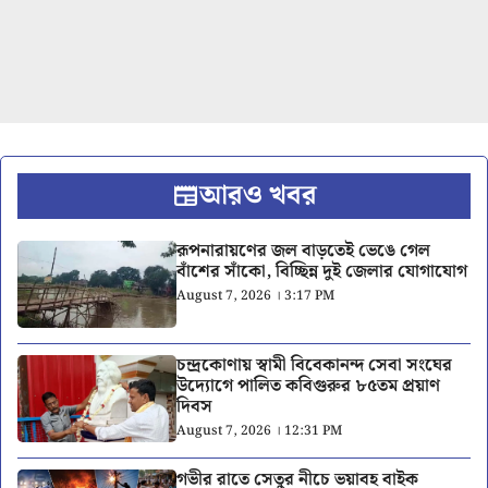
আরও খবর
রূপনারায়ণের জল বাড়তেই ভেঙে গেল
বাঁশের সাঁকো, বিচ্ছিন্ন দুই জেলার যোগাযোগ
August 7, 2026 । 3:17 PM
চন্দ্রকোণায় স্বামী বিবেকানন্দ সেবা সংঘের
উদ্যোগে পালিত কবিগুরুর ৮৫তম প্রয়াণ
দিবস
August 7, 2026 । 12:31 PM
গভীর রাতে সেতুর নীচে ভয়াবহ বাইক