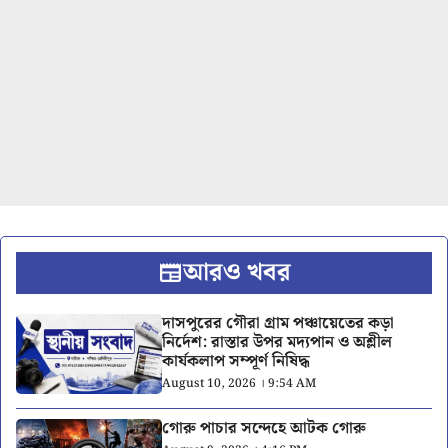
আরও খবর
দাসপুরের গৌরা গ্রাম পঞ্চায়েতের কড়া
নির্দেশ: রাস্তার উপর মদ্যপান ও অশ্লীল
কার্যকলাপ সম্পূর্ণ নিষিদ্ধ
August 10, 2026 । 9:54 AM
গোরু পাচার সন্দেহে আটক গোরু