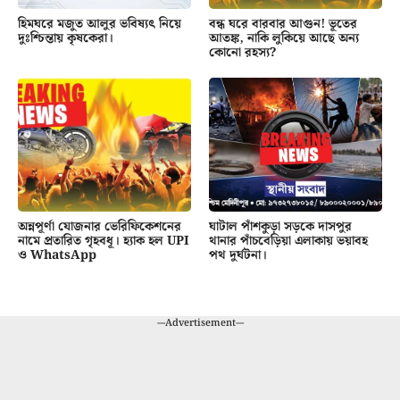
হিমঘরে মজুত আলুর ভবিষ্যৎ নিয়ে
বন্ধ ঘরে বারবার আগুন! ভূতের
দুঃশ্চিন্তায় কৃষকেরা।
আতঙ্ক, নাকি লুকিয়ে আছে অন্য
কোনো রহস্য?
অন্নপূর্ণা যোজনার ভেরিফিকেশনের
ঘাটাল পাঁশকুড়া সড়কে দাসপুর
নামে প্রতারিত গৃহবধূ। হ্যাক হল UPI
থানার পাঁচবেড়িয়া এলাকায় ভয়াবহ
ও WhatsApp
পথ দুর্ঘটনা।
---Advertisement---