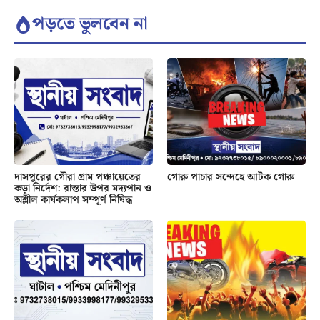
পড়তে ভুলবেন না
দাসপুরের গৌরা গ্রাম পঞ্চায়েতের
গোরু পাচার সন্দেহে আটক গোরু
কড়া নির্দেশ: রাস্তার উপর মদ্যপান ও
অশ্লীল কার্যকলাপ সম্পূর্ণ নিষিদ্ধ