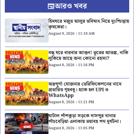
আরও খবর
হিমঘরে মজুত আলুর ভবিষ্যৎ নিয়ে দুঃশ্চিন্তায়
কৃষকেরা।
August 9, 2026 । 11:18 AM
বন্ধ ঘরে বারবার আগুন! ভূতের আতঙ্ক, নাকি
লুকিয়ে আছে অন্য কোনো রহস্য?
August 8, 2026 । 11:56 PM
অন্নপূর্ণা যোজনার ভেরিফিকেশনের নামে
প্রতারিত গৃহবধূ। হ্যাক হল UPI ও
WhatsApp
August 8, 2026 । 11:21 PM
ঘাটাল পাঁশকুড়া সড়কে দাসপুর থানার
পাঁচবেড়িয়া এলাকায় ভয়াবহ পথ দুর্ঘটনা।
August 8, 2026 । 11:05 PM