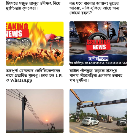
হিমঘরে মজুত আলুর ভবিষ্যৎ নিয়ে
বন্ধ ঘরে বারবার আগুন! ভূতের
দুঃশ্চিন্তায় কৃষকেরা।
আতঙ্ক, নাকি লুকিয়ে আছে অন্য
কোনো রহস্য?
অন্নপূর্ণা যোজনার ভেরিফিকেশনের
ঘাটাল পাঁশকুড়া সড়কে দাসপুর
নামে প্রতারিত গৃহবধূ। হ্যাক হল UPI
থানার পাঁচবেড়িয়া এলাকায় ভয়াবহ
ও WhatsApp
পথ দুর্ঘটনা।