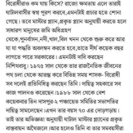
বিরোধীরাও কম যায় কিসে? রাজ্যে ক্ষমতায় এলে তারাই
ঘাটালবাসীর স্বপ্ন পূরণ করবে,এমনটাই প্রচার হতে শোনা
গেছে। তবে মাস্টার প্ল্যান,প্রকৃত প্ল্যান অনুযায়ী করতে হলে
সাধারণ মানুষের জমি অধিগ্রহণ
থেকে,পুনর্বাসন,নদী,খাল,বিল খনন থেকে শুরু করে আর
যা যা পদ্ধতি অবলম্বন করতে হবে,তাতে দীর্ঘ কয়েক বছর
লাগতে পারে সরকারের। এমনটাই দাবি করছেন
নিশিথবাবু। ১৯৭৫ সাল থেকে তার রাজনৈতিক জীবনের
পথ চলা থেকে আরম্ভ করে বিভিন্ন সময় শাসক- বিরোধী
সব দলেই প্রতিনিধিত্ব করছেন তিনি। দায়িত্ব সহকারে সব
কাজ পালনও করেছেন।১৯৮৮ সাল থেকে বেশ
কয়েকবার তিন দাসপুর-২ পঞ্চায়েত সমিতির সভাপতির
দায়িত্ব সামলেছেন।এখন তার বয়স ৭০ এর দোড়গড়ায়।
তাই তার অভিজ্ঞতা অনুযায়ী ঘাটাল মাস্টার প্ল্যানের প্রকৃত
বাস্তবায়ন অথৈজলে।আর হলেও তিনি বা তার সমবয়সীরা