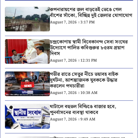
রূপনারায়ণের জল বাড়তেই ভেঙে গেল
বাঁশের সাঁকো, বিচ্ছিন্ন দুই জেলার যোগাযোগ
August 7, 2026 । 3:17 PM
চন্দ্রকোণায় স্বামী বিবেকানন্দ সেবা সংঘের
উদ্যোগে পালিত কবিগুরুর ৮৫তম প্রয়াণ
দিবস
August 7, 2026 । 12:31 PM
গভীর রাতে সেতুর নীচে ভয়াবহ বাইক
দুর্ঘটনা, আশঙ্কাজনক যুবককে উদ্ধার
করলেন পথচারীরা
August 7, 2026 । 10:38 AM
ঘাটালে বহুতল বিল্ডিঙে বাজার হবে,
পুনর্বাসনের ব্যবস্থা থাকবে
August 7, 2026 । 9:49 AM