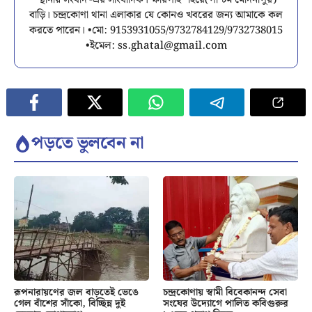
'স্থানীয় সংবাদ'-এর সাংবাদিক। ক্ষীরপাই শহরে(পশ্চিম মেদিনীপুর)
বাড়ি। চন্দ্রকোণা থানা এলাকার যে কোনও খবরের জন্য আমাকে কল
করতে পারেন। •মো: 9153931055/9732784129/9732738015
•ইমেল:
ss.ghatal@gmail.com
পড়তে ভুলবেন না
রূপনারায়ণের জল বাড়তেই ভেঙে
চন্দ্রকোণায় স্বামী বিবেকানন্দ সেবা
গেল বাঁশের সাঁকো, বিচ্ছিন্ন দুই
সংঘের উদ্যোগে পালিত কবিগুরুর