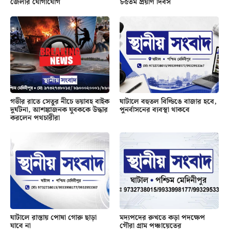
জেলার যোগাযোগ
৮৫তম প্রয়াণ দিবস
গভীর রাতে সেতুর নীচে ভয়াবহ বাইক
ঘাটালে বহুতল বিল্ডিঙে বাজার হবে,
দুর্ঘটনা, আশঙ্কাজনক যুবককে উদ্ধার
পুনর্বাসনের ব্যবস্থা থাকবে
করলেন পথচারীরা
ঘাটালে রাস্তায় পোষা গোরু ছাড়া
মদ্যপদের রুখতে কড়া পদক্ষেপ
যাবে না
গৌরা গ্রাম পঞ্চায়েতের