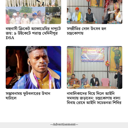
বঙ্গবাসী ক্রিকেট অ্যাকাডেমির দাপুটে
সম্প্রীতির দোল উৎসব হল
জয়: ৯ উইকেটে পরাস্ত মেদিনীপুর
চন্দ্রকোণায়
DSA
সম্ভাবনাময় ফুটবলারের উত্থান
নাবালিকাদের বিয়ে দিলে আইনি
ঘাটালে
সমস্যায় জড়াবেন: চন্দ্রকোণায় বাল্য
বিবাহ রোধে আইনি সচেতনতা শিবির
---Advertisement---