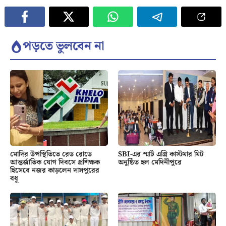
পড়তে ভুলবেন না
মোদির উপস্থিতিতে রেড রোডে
SBI-এর স্মার্ট এগ্রি কাস্টমার মিট
আন্তর্জাতিক যোগ দিবসে প্রশিক্ষক
অনুষ্ঠিত হল মেদিনীপুরে
হিসেবে নজর কাড়লেন দাসপুরের
বধূ