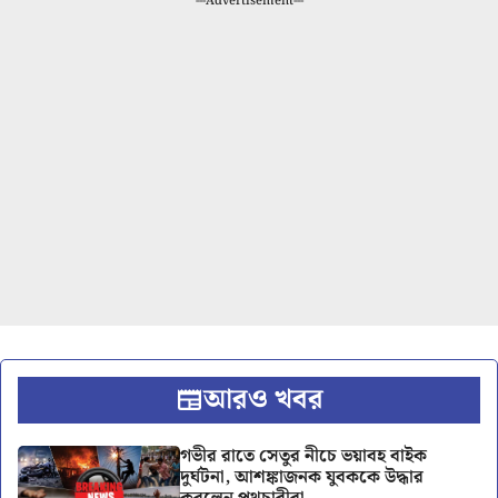
---Advertisement---
আরও খবর
গভীর রাতে সেতুর নীচে ভয়াবহ বাইক
দুর্ঘটনা, আশঙ্কাজনক যুবককে উদ্ধার