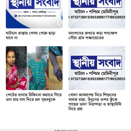
ঘাটালে রাস্তায় পোষা গোরু ছাড়া
মদ্যপদের রুখতে কড়া পদক্ষেপ
যাবে না
গৌরা গ্রাম পঞ্চায়েতের
পেটের ব্যথার চিকিৎসা করাতে গিয়ে
খোলা আকাশের নিচে শিশুদের
ডান হাত বাদ দিতে হল গৃহবধূকে
খাবার রান্না, উনুনের ওপর ঝুঁকে
গাছের ডাল! নিরাপত্তা ও স্বাস্থ্যবিধি
নিয়ে প্রশ্ন