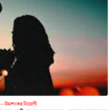
—উমাশংকর নিয়োগী