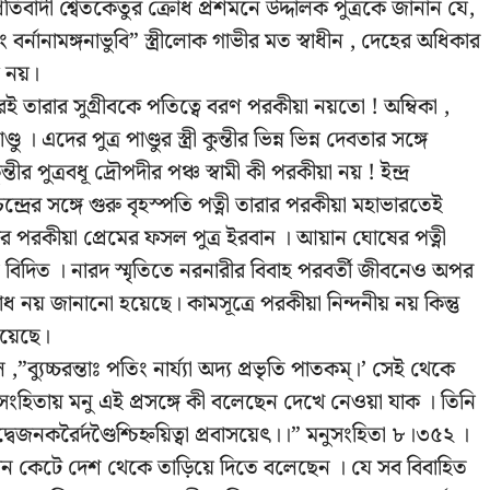
্রতিবাদী শ্বেতকেতুর ক্রোধ প্রশমনে উদ্দালক পুত্রকে জানান যে,
ষাং বর্নানামঙ্গনাভুবি” স্ত্রীলোক গাভীর মত স্বাধীন , দেহের অধিকার
য় নয়।
রেই তারার সুগ্রীবকে পতিত্বে বরণ পরকীয়া নয়তো ! অম্বিকা ,
। এদের পুত্র পাণ্ডুর স্ত্রী কুন্তীর ভিন্ন ভিন্ন দেবতার সঙ্গে
ীর পুত্রবধূ দ্রৌপদীর পঞ্চ স্বামী কী পরকীয়া নয় ! ইন্দ্র
রের সঙ্গে গুরু বৃহস্পতি পত্নী তারার পরকীয়া মহাভারতেই
লুপীর পরকীয়া প্রেমের ফসল পুত্র ইরবান । আয়ান ঘোষের পত্নী
বজন বিদিত । নারদ স্মৃতিতে নরনারীর বিবাহ পরবর্তী জীবনেও অপর
ধ নয় জানানো হয়েছে। কামসূত্রে পরকীয়া নিন্দনীয় নয় কিন্তু
হয়েছে।
”ব্যুচ্চরন্তাঃ পতিং নার্য্যা অদ্য প্রভৃতি পাতকম্‌।’ সেই থেকে
ংহিতায় মনু এই প্রসঙ্গে কী বলেছেন দেখে নেওয়া যাক । তিনি
 উদ্বেজনকরৈর্দণ্ডৈশ্চিহ্নয়িত্বা প্রবাসয়েৎ।।” মনুসংহিতা ৮।৩৫২ ।
ককান কেটে দেশ থেকে তাড়িয়ে দিতে বলেছেন । যে সব বিবাহিত