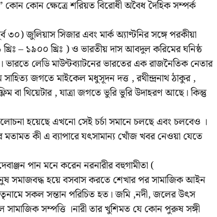
। ” কোন কোন ক্ষেত্রে শরিয়ত বিরোধী অবৈধ দৈহিক সম্পর্ক
স্টপূর্ব ৩০) জুলিয়াস সিজার এবং মার্ক অ্যাণ্টনির সঙ্গে পরকীয়া
৯ খ্রিঃ – ১৯০০ খ্রিঃ ) ও ভারতীয় দাস আবদুল করিমের ঘনিষ্ঠ
রত। ভারতে লেডি মাউন্টব্যাটনের ভারতের এক রাজনৈতিক নেতার
াহিত্য জগতে মাইকেল মধুসূদন দত্ত , রথীন্দ্রনাথ ঠাকুর ,
ম বা থিয়েটার , যাত্রা জগতে ভুরি ভুরি উদাহরণ আছে। কিন্তু
 আলোচনা হয়েছে এখনো সেই চর্চা সমানে চলছে এবং চলবেও ।
জ্ঞদের মতামত কী এ ব্যাপারে যৎসামান্য খোঁজ খবর নেওয়া যেতে
 দেবাঞ্জন পান মনে করেন নরনারীর বহুগামীতা (
নুষ সমাজবদ্ধ হয়ে বসবাস করতে শেখার পর সামাজিক আইন
 মাতৃনামে সকল সন্তান পরিচিত হত। জমি ,নদী, জলের উৎস
ছিল সামাজিক সম্পত্তি ।নারী তার খুশিমত যে কোন পুরুষ সঙ্গী