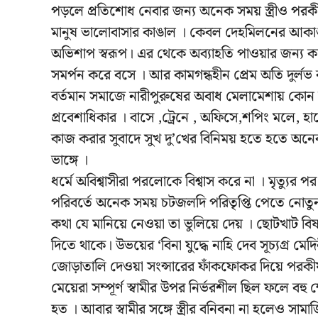
পড়লে প্রতিশোধ নেবার জন্য অনেক সময় স্ত্রীও পরকীয়
মানুষ ভালোবাসার কাঙাল । কেবল দেহমিলনের আকাঙ্ক্ষ
অভিশাপ স্বরূপ। এর থেকে অব্যাহতি পাওয়ার জন্য 
সমর্পন করে বসে । আর কামগন্ধহীন প্রেম অতি দুর্লভ 
বর্তমান সমাজে নারীপুরুষের অবাধ মেলামেশায় কোন বাধ
প্রবেশাধিকার । বাসে ,ট্রেনে , অফিসে,শপিং মলে, হ
কাজ করার সুবাদে সুখ দু’খের বিনিময় হতে হতে অনেক
ভাঙ্গে ।
ধর্মে অবিশ্বাসীরা পরলোকে বিশ্বাস করে না । মৃত্যুর প
পরিবর্তে অনেক সময় চটজলদি পরিতৃপ্তি পেতে নোতুন সঙ
কথা যে মানিয়ে নেওয়া তা ভুলিয়ে দেয় । ছোটখাট বিষয় নি
দিতে থাকে। উভয়ের ‘বিনা যুদ্ধে নাহি দেব সূচ্যগ্র মে
জোড়াতালি দেওয়া সংন্সারের ফাঁকফোকর দিয়ে পরকীয়া প
মেয়েরা সম্পূর্ণ স্বামীর উপর নির্ভরশীল ছিল ফলে বহু ক্
হত । আবার স্বামীর সঙ্গে স্ত্রীর বনিবনা না হলেও সামা