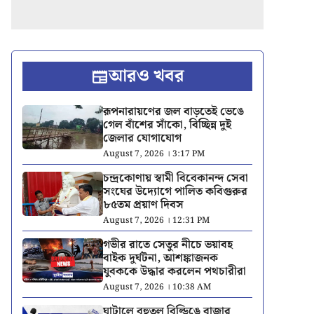
আরও খবর
রূপনারায়ণের জল বাড়তেই ভেঙে
গেল বাঁশের সাঁকো, বিচ্ছিন্ন দুই
জেলার যোগাযোগ
August 7, 2026 । 3:17 PM
চন্দ্রকোণায় স্বামী বিবেকানন্দ সেবা
সংঘের উদ্যোগে পালিত কবিগুরুর
৮৫তম প্রয়াণ দিবস
August 7, 2026 । 12:31 PM
গভীর রাতে সেতুর নীচে ভয়াবহ
বাইক দুর্ঘটনা, আশঙ্কাজনক
যুবককে উদ্ধার করলেন পথচারীরা
August 7, 2026 । 10:38 AM
ঘাটালে বহুতল বিল্ডিঙে বাজার