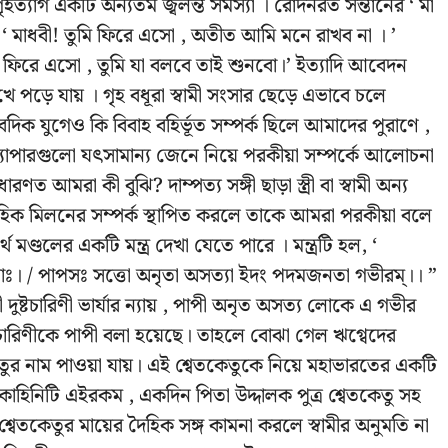
গৃহত্যাগ একটি অন্যতম জ্বলন্ত সমস্যা । রোদনরত
সন্তানের ‘ মা
ন ‘ মাধবী! তুমি ফিরে এসো , অতীত আমি মনে রাখব না । ’
 ফিরে এসো , তুমি যা বলবে তাই শুনবো।’ ইত্যাদি আবেদন
ে পড়ে যায় । গৃহ বধূরা স্বামী সংসার ছেড়ে এভাবে চলে
ৈদিক যুগেও কি বিবাহ বহির্ভূত সম্পর্ক ছিলে আমাদের পুরাণে ,
্যাপারগুলো যৎসামান্য জেনে নিয়ে পরকীয়া সম্পর্কে আলোচনা
আমরা কী বুঝি? দাম্পত্য সঙ্গী ছাড়া স্ত্রী বা স্বামী অন্য
দৈহিক মিলনের সম্পর্ক স্থাপিত করলে তাকে আমরা পরকীয়া বলে
্থ মণ্ডলের একটি মন্ত্র দেখা যেতে পারে । মন্ত্রটি হল, ‘
াঃ। / পাপসঃ সত্তো অনৃতা অসত্যা ইদং পদমজনতা গভীরম্‌।। ”
ী দুষ্টচারিণী ভার্যার ন্যায় , পাপী অনৃত অসত্য লোকে এ গভীর
াচারিণীকে পাপী বলা হয়েছে। তাহলে বোঝা গেল ঋগ্বেদের
েতুর নাম পাওয়া যায়। এই শ্বেতকেতুকে নিয়ে মহাভারতের একটি
। কাহিনিটি এইরকম , একদিন পিতা উদ্দালক পুত্র শ্বেতকেতু সহ
বেতকেতুর মায়ের দৈহিক সঙ্গ কামনা করলে স্বামীর অনুমতি না