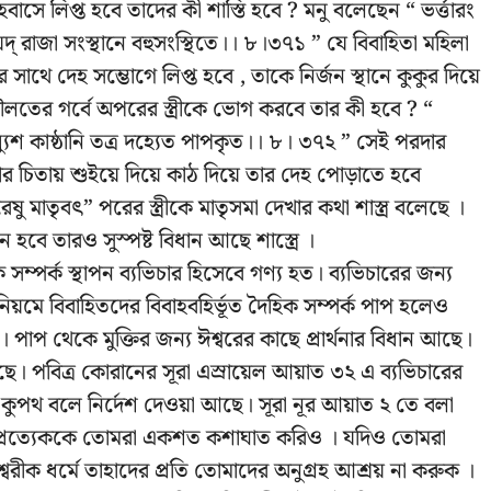
বাসে লিপ্ত হবে তাদের কী শাস্তি হবে ? মনু বলেছেন “ ভর্ত্তারং
াদয়েদ্‌ রাজা সংস্থানে বহুসংস্থিতে।। ৮।৩৭১ ” যে বিবাহিতা মহিলা
ার সাথে দেহ সম্ভোগে লিপ্ত হবে , তাকে নির্জন স্থানে কুকুর দিয়ে
তের গর্বে অপরের স্ত্রীকে ভোগ করবে তার কী হবে ? “
ুশ কাষ্ঠানি তত্র দহ্যেত পাপকৃত।। ৮। ৩৭২ ” সেই পরদার
 চিতায় শুইয়ে দিয়ে কাঠ দিয়ে তার দেহ পোড়াতে হবে
রেষু মাতৃবৎ” পরের স্ত্রীকে মাতৃসমা দেখার কথা শাস্ত্র বলেছে ।
হবে তারও সুস্পষ্ট বিধান আছে শাস্ত্রে ।
ক সম্পর্ক স্থাপন ব্যভিচার হিসেবে গণ্য হত। ব্যভিচারের জন্য
ন নিয়মে বিবাহিতদের বিবাহবহির্ভূত দৈহিক সম্পর্ক পাপ হলেও
 পাপ থেকে মুক্তির জন্য ঈশ্বরের কাছে প্রার্থনার বিধান আছে।
 আছে। পবিত্র কোরানের সূরা এস্রায়েল আয়াত ৩২ এ ব্যভিচারের
ও কুপথ বলে নির্দেশ দেওয়া আছে। সূরা নূর আয়াত ২ তে বলা
দের প্রত্যেককে তোমরা একশত কশাঘাত করিও । যদিও তোমরা
্বরীক ধর্মে তাহাদের প্রতি তোমাদের অনুগ্রহ আশ্রয় না করুক ।