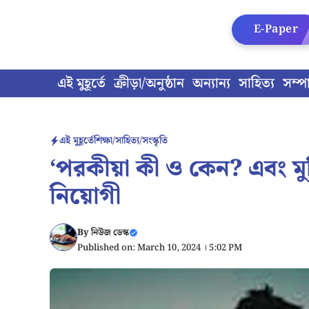
Skip
to
E-Paper
content
এই মুহূর্তে
ক্রীড়া/অনুষ্ঠান
অন্যান্য
সাহিত্য
সম্প
এই মুহূর্তে
শিক্ষা/সাহিত্য/সংস্কৃতি
‘পরকীয়া কী ও কেন? এবং ম
নিয়োগী
By
নিউজ ডেস্ক
Published on: March 10, 2024 । 5:02 PM