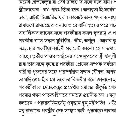
নিয়েই শ্বেতকেতুর মা সেই ব্রাহ্মণের সঙ্গে চলে যান। প
স্ত্রীলোকেরা ‘ যথা গাবঃ স্থিতা স্তাত। অনাবৃতা হি সর্বে
তার , এটাই চিরাচরিত ধর্ম । কাজেই অন্য গমন অন্যা
রামায়ণে রামচন্দ্রের অন্যায় ভাবে বালি হত্যার পরে প
অম্বালিকার ব্যাসের সঙ্গে পরকীয়ার ফসল ধৃতরাষ্ট্র ও পাণ্ডু 
পরকীয়া জাত সন্তান যুধিষ্ঠির , ভীম, অর্জুন । আবার কুন্ত
-অহল্যার পরকীয়া কাহিনী সকলেই জানে। সোম তথা চন্দ্
আছে। তৃতীয় পাণ্ডব অর্জুনের সঙ্গে সুপর্ণের স্ত্রী ঊ
রাধা তার সঙ্গে কৃষ্ণের পরকীয়া প্রেমের সম্পর্ক সর্
নারী বা পুরুষের সঙ্গে পারস্পরিক সম্মত যৌনতা অপরা
তা যদি প্রেম হীন হয় তবে তা নিন্দনীয় বলে জানানো 
পরবর্তীকালে শ্বেতকেতুর প্রচেষ্টায় সমাজে স্বীকৃতি পেল ,
পরদার গমন পাতক হিসাবে সমাজে প্রচলিত হল । মনুস
বলছেন “ পরদারাভিমর্ষেষু প্রবৃত্তান ন্বৃন্‌ মহীপতিঃ ।/
মনু রাজাকে পরস্ত্রীর দেহ সম্ভোগকারী পুরুষকে না