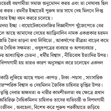
 উভয়েরই বহুগামীতা সমাজ অনুমোদন করত এবং তা দোষাবহ ছিল
ীকার করত। রমনীর ইচ্ছাতেই পুরুষ তার সাথে দেহ মিলনে লিপ্ত
ীতার ইচ্ছা বহন কররে চলেছে।
র অদম্য ইচ্ছা । বায়োটেকনোলজির বিজ্ঞানীগণ খুঁজেপেতে বের
ূলে আছে আমাদের দেহের অ্যাড্রিনালিন নামক একপ্রকার হরমন
্রতি জৈব তাড়না তথা লিবিডো , আকর্ষণের তীব্রতা বাড়েব কমে
ারীর দৈহিক সক্ষমতা , ওষুধপত্রের ব্যবহার ও অপব্যবহার ,
ির আধ্যাত্মিক চেতনা , ধর্মীয় বিশ্বাস , নীতিবোধ ইত্যাদির উপর।
ন বিপথগামী হয় তারও কারণ অনুসন্ধান করে চলেছেন একদল
িকাঠি লুকিয়ে আছে গয়না -কাপড় , টাকা -পয়সা , সাংসারিক
 পারস্পরিক বিশ্বাস ও দেহমিলন জৈবিক চাহিদার তৃপ্তির উপর।
ৃপ্তি দেবার অক্ষমতা ও নারীর কামশীতলতা বহু ক্ষেত্রে প্রধান
র অতিরিক্ত দৈহিকমিলন চাহিদাও তাদের ব্যভিচারী ও বিপথগামী
পত্যজীবন , অবহেলা, বিশেষ করে পুরুষ পরকীয়াতে জড়িয়ে