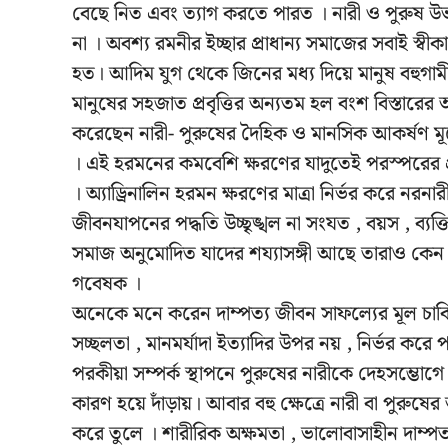
বেছে নিত এবং ত্যাগ করতে পারত । নারী ও পুরুষ
না । অবশ্য রমনীর ইচ্ছার প্রাধান্য সমাজের সবাই স্ব
হত। আদিম যুগ থেকে জিনের মধ্য দিয়ে মানুষ বহুগাম
মানুষের সহজাত প্রবৃত্তির অন্যতম হল বংশ বিস্তারে
করেছেন নারী- পুরুষের দৈহিক ও মানসিক আকর্ষণ ম
। এই হরমনের কমবেশি ক্ষরণের যাদুতেই পরস্পরের প
। অ্যাড্রিনালিন হরমন ক্ষরণের মাত্রা নির্ভর করে নরন
জীবনযাপনের পদ্ধতি উচ্ছৃঙ্খল না সংযত , বয়স , ব্যক্ত
সমাজ অনুমোদিত যাদের শয্যাসঙ্গী আছে তারাও কে
গবেষক ।
অনেকে মনে করেন দাম্পত্য জীবন সাফল্যের মূল চাব
সচ্ছলতা , মানমর্যাদা ইত্যাদির উপর নয় , নির্ভর করে
পরকীয়া সম্পর্ক স্থাপনে পুরুষের নারীকে দেহসম্ভোগে ত
কারণ হয়ে দাঁড়ায়। আবার বহু ক্ষেত্রে নারী বা পুরুষে
করে তুলে । শারীরিক অক্ষমতা , ভালোবাসাহীন দাম্