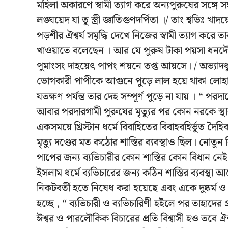
মহিলা অকারণে স্বামী ত্যাগ করে অন্যপুরুষের সঙ্গে সহ
লঙ্ঘয়েদ যা তু স্ত্রী জ্ঞাতিগুণদর্পিতা ।/ তাং শ্বভিঃ খ
পড়শীর ঐশ্বর্য সমৃদ্ধি দেখে নিজের স্বামী ত্যাগ করে ত
খাওয়াতে বলেছেন । আর যে পুরুষ টাকা পয়সা ধনদৌল
পুমাংসং দাহয়েৎ পাপং শয়নে তপ্ত আয়সে। / অভ্যাদধ্য
ভোগকারী পাপীকে আগুনে পুড়ে লাল হয়ে থাকা লোহার
যতক্ষণ পর্যন্ত তার দেহ সম্পূর্ণ পুড়ে না যায় । “ পরদা
আবার পরদারগামী পুরুষের মৃত্যুর পর কোন নরকে স্থান 
একসময়ে খ্রিস্টান ধর্মে বিবাহিতের বিবাহবহির্ভূত দৈহি
মৃত্যু দণ্ডের মত কঠোর শাস্তির ব্যবস্থাও ছিল। নোতু
পাপের জন্য ব্যভিচারীর কোন শাস্তির কোন বিধান নেই।
ইসলাম ধর্মে ব্যভিচারের জন্য কঠিন শাস্তির ব্যবস্থা
নিকটবর্তী হতে নিষেধ করা হয়েছে এবং একে দুষ্কর্ম 
হচ্ছে , “ ব্যভিচারী ও ব্যভিচারিণী হইলে পর তাহা
ঈশ্বর ও পারলৌকিক বিচারের প্রতি বিশ্বাসী হও তবে ঐশ