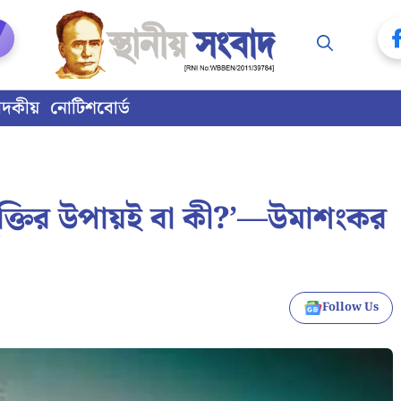
াদকীয়
নোটিশবোর্ড
ুক্তির উপায়ই বা কী?’—উমাশংকর
Follow Us