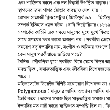
এবং শাস্তিদান কালে এক দল বিশ্বাসী উপস্থিত থাকুক
স্থাপনের জন্য পাথর ছোঁড়ার ব্যবস্থাও দেখা যায় ।
রোমান সাম্রাজ্ঞী ক্লিওপেট্রার ( খ্রিস্টপূর্ব ৬৯ — খ্রি
সম্পর্ক ইতিহাস খ্যাত ঘটনা । রানি ভিক্টোরিয়ার (১৮১
সম্পর্কের কাহিনি এক সময়ে মানুষের মুখে মুখে ফি
সাথে প্রণয়ের খবর কারো অজানা নয় । পরকীয়া প্রেমে স
সমরেশ বসু ইত্যাদির নাম, সংগীত ও অভিনয় জগতে ফ্লি
কেন মানুষ পরকীয়াতে জড়িয়ে পড়ে?
বৈদিক, পৌরাণিক যুগে পরকীয়া নিয়ে যেমন বিস্তর
মনস্তাত্ত্বিক , সমাজতাত্ত্বিক এবং জীববিদ্যা বিশেষ
পারে ।
মাইন্ডসেটের ডিরেক্টর বিশিষ্ট মনোরোগ বিশেষজ্ঞ ডাঃ
Polygamous ) মানুষের আদিম অভ্যাস। আদিম মা
তৈরি করে । তাদের সমাজ ছিল মাতৃতান্ত্রিক সমাজ।
ইত্যাদির মত নারী কারো ব্যক্তিগত সম্পত্তি ছিল না , 