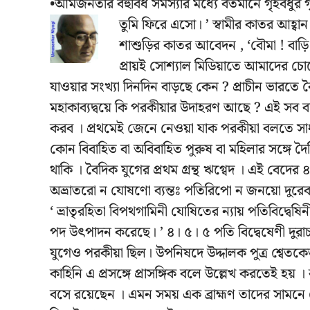
•আমজনতার বহুবিধ সমস্যার মধ্যে বর্তমানে গৃহবধুর 
তুমি ফিরে এসো। ’ স্বামীর কাতর আহ্বা
শাশুড়ির কাতর আবেদন , ‘বৌমা ! বাড়ি
প্রায়ই সোশ্যাল মিডিয়াতে আমাদের চোখ
যাওয়ার সংখ্যা দিনদিন বাড়ছে কেন ? প্রাচীন ভারতে ব
মহাকাব্যদ্বয়ে কি পরকীয়ার উদাহরণ আছে ? এই সব ব
করব । প্রথমেই জেনে নেওয়া যাক পরকীয়া বলতে সাধারণত 
কোন বিবাহিত বা অবিবাহিত পুরুষ বা মহিলার সঙ্গে 
থাকি । বৈদিক যুগের প্রথম গ্রন্থ ঋগ্বেদ । এই বেদের ৪র
অভ্রাতরো ন যোষণো ব্যন্তঃ পতিরিপো ন জনয়ো দুরেব
‘ ভ্রাতৃরহিতা বিপথগামিনী যোষিতের ন্যায় পতিবিদ্বেষিন
পদ উৎপাদন করেছে। ’ ৪। ৫। ৫ পতি বিদ্বেষেণী দুর
যুগেও পরকীয়া ছিল। উপনিষদে উদ্দালক পুত্র শ্বেতক
কাহিনি এ প্রসঙ্গে প্রাসঙ্গিক বলে উল্লেখ করতেই হয় 
বসে রয়েছেন । এমন সময় এক ব্রাহ্মণ তাদের সামনে শ্