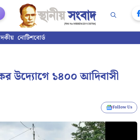
াদকীয়
নোটিশবোর্ড
কের উদ্যোগে ১৪০০ আদিবাসী
Follow Us