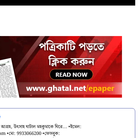
 আগ্রহ, উৎসাহ ঘাটাল মহকুমাকে ঘিরে... •ইমেল:
com
•মো: 9933066200 •ফেসবুক: