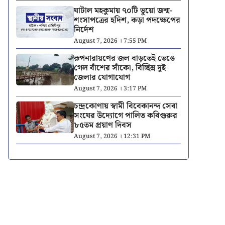
ঘাটাল মহকুমায় ৭০টি ভুয়ো জন্ম-
শংসাপত্রের হদিশ, কড়া পদক্ষেপের
নির্দেশ
August 7, 2026 । 7:55 PM
রূপনারায়ণের জল বাড়তেই ভেঙে
গেল বাঁশের সাঁকো, বিচ্ছিন্ন দুই
জেলার যোগাযোগ
August 7, 2026 । 3:17 PM
চন্দ্রকোণায় স্বামী বিবেকানন্দ সেবা
সংঘের উদ্যোগে পালিত কবিগুরুর
৮৫তম প্রয়াণ দিবস
August 7, 2026 । 12:31 PM