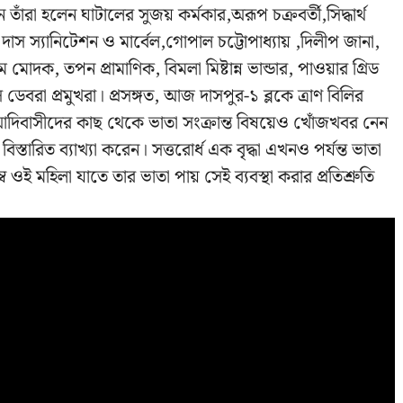
াঁরা হলেন ঘাটালের সুজয় কর্মকার,অরূপ চক্রবর্তী,সিদ্ধার্থ
স, দাস স্যানিটেশন ও মার্বেল,গোপাল
চট্টোপাধ্যায়
,দিলীপ জানা,
ক, তপন প্রামাণিক, বিমলা মিষ্টান্ন ভান্ডার, পাওয়ার গ্রিড
 ডেবরা প্রমুখরা।
প্রসঙ্গত, আজ দাসপুর-১ ব্লকে ত্রাণ বিলির
আদিবাসীদের কাছ থেকে ভাতা সংক্রান্ত বিষয়েও খোঁজখবর নেন
রিত ব্যাখ্যা করেন। সত্তরোর্ধ এক বৃদ্ধা এখনও পর্যন্ত ভাতা
ই মহিলা যাতে তার ভাতা পায় সেই ব্যবস্থা করার প্রতিশ্রুতি