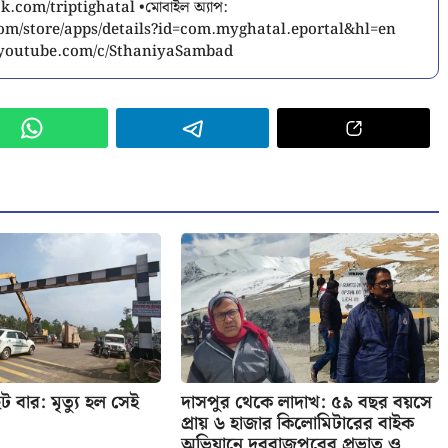
.com/triptighatal •মোবাইল অ্যাপ:
.com/store/apps/details?id=com.myghatal.eportal&hl=en
w.youtube.com/c/SthaniyaSambad
ট বার: মৃত্যু হল সেই
দাসপুর থেকে লাদাখ: ৫৯ বছর বয়সে
প্রায় ৬ হাজার কিলোমিটারের বাইক
অভিযানে দুবরাজপুরের প্রভাত ও