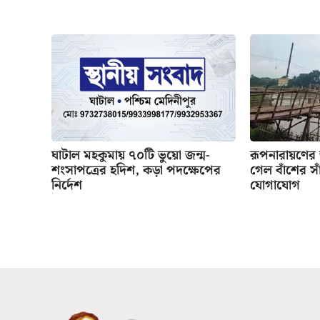
ঘাটাল মহকুমায় ৭০টি ভুয়ো জন্ম-
রূপনারায়ণের
শংসাপত্রের হদিশ, কড়া পদক্ষেপের
গেল বাঁশের সাঁ
নির্দেশ
যোগাযোগ