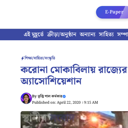
Skip
to
E-Paper
content
এই মুহূর্তে
ক্রীড়া/অনুষ্ঠান
অন্যান্য
সাহিত্য
সম্প
শিক্ষা/সাহিত্য/সংস্কৃতি
করোনা মোকাবিলায় রাজ্যের পাশ
অ্যাসোশিয়েশান
By
তৃপ্তি পাল কর্মকার
Published on: April 22, 2020 । 9:15 AM