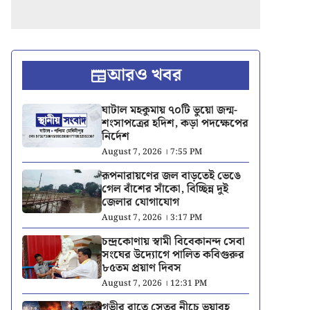
আরও খবর
ঘাটাল মহকুমায় ৭০টি ভুয়ো জন্ম-
শংসাপত্রের হদিশ, কড়া পদক্ষেপের
নির্দেশ
August 7, 2026 । 7:55 PM
রূপনারায়ণের জল বাড়তেই ভেঙে
গেল বাঁশের সাঁকো, বিচ্ছিন্ন দুই
জেলার যোগাযোগ
August 7, 2026 । 3:17 PM
চন্দ্রকোণায় স্বামী বিবেকানন্দ সেবা
সংঘের উদ্যোগে পালিত কবিগুরুর
৮৫তম প্রয়াণ দিবস
August 7, 2026 । 12:31 PM
গভীর রাতে সেতুর নীচে ভয়াবহ