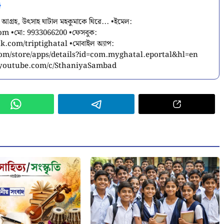
 আগ্রহ, উৎসাহ ঘাটাল মহকুমাকে ঘিরে... •ইমেল:
com
•মো: 9933066200 •ফেসবুক:
.com/triptighatal •মোবাইল অ্যাপ:
.com/store/apps/details?id=com.myghatal.eportal&hl=en
w.youtube.com/c/SthaniyaSambad