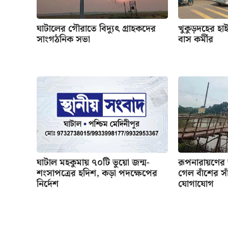
ঘাটালের গৌরাতে বিদ্যুৎ গ্রাহকদের
খুকুড়দহের হাই
সাংগঠনিক সভা
বাস কর্মীর
ঘাটাল মহকুমায় ৭০টি ভুয়ো জন্ম-
রূপনারায়ণের
শংসাপত্রের হদিশ, কড়া পদক্ষেপের
গেল বাঁশের সাঁ
নির্দেশ
যোগাযোগ