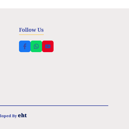
Follow Us
eht
eloped By