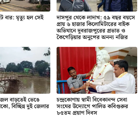
ট বার: মৃত্যু হল সেই
দাসপুর থেকে লাদাখ: ৫৯ বছর বয়সে
প্রায় ৬ হাজার কিলোমিটারের বাইক
অভিযানে দুবরাজপুরের প্রভাত ও
কৈগেড়িয়ার অনুপের অনন্য নজির
 জল বাড়তেই ভেঙে
চন্দ্রকোণায় স্বামী বিবেকানন্দ সেবা
কো, বিচ্ছিন্ন দুই জেলার
সংঘের উদ্যোগে পালিত কবিগুরুর
৮৫তম প্রয়াণ দিবস