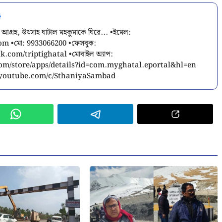
 আগ্রহ, উৎসাহ ঘাটাল মহকুমাকে ঘিরে... •ইমেল:
com
•মো: 9933066200 •ফেসবুক:
.com/triptighatal •মোবাইল অ্যাপ:
.com/store/apps/details?id=com.myghatal.eportal&hl=en
w.youtube.com/c/SthaniyaSambad