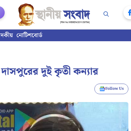
াদকীয়
নোটিশবোর্ড
াভ দাসপুরের দুই কৃতী কন্যার
Follow Us