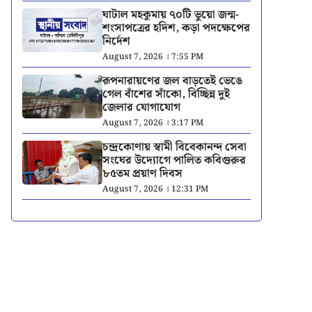
ঘাটাল মহকুমায় ৭০টি ভুয়ো জন্ম-
শংসাপত্রের হদিশ, কড়া পদক্ষেপের
নির্দেশ
August 7, 2026 । 7:55 PM
রূপনারায়ণের জল বাড়তেই ভেঙে
গেল বাঁশের সাঁকো, বিচ্ছিন্ন দুই
জেলার যোগাযোগ
August 7, 2026 । 3:17 PM
চন্দ্রকোণায় স্বামী বিবেকানন্দ সেবা
সংঘের উদ্যোগে পালিত কবিগুরুর
৮৫তম প্রয়াণ দিবস
August 7, 2026 । 12:31 PM