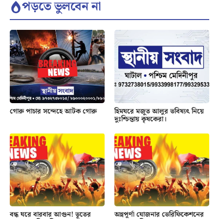
পড়তে ভুলবেন না
গোরু পাচার সন্দেহে আটক গোরু
হিমঘরে মজুত আলুর ভবিষ্যৎ নিয়ে
দুঃশ্চিন্তায় কৃষকেরা।
বন্ধ ঘরে বারবার আগুন! ভূতের
অন্নপূর্ণা যোজনার ভেরিফিকেশনের