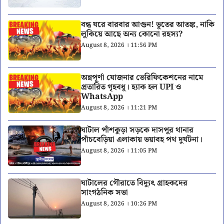
বন্ধ ঘরে বারবার আগুন! ভূতের আতঙ্ক, নাকি
লুকিয়ে আছে অন্য কোনো রহস্য?
August 8, 2026 । 11:56 PM
অন্নপূর্ণা যোজনার ভেরিফিকেশনের নামে
প্রতারিত গৃহবধূ। হ্যাক হল UPI ও
WhatsApp
August 8, 2026 । 11:21 PM
ঘাটাল পাঁশকুড়া সড়কে দাসপুর থানার
পাঁচবেড়িয়া এলাকায় ভয়াবহ পথ দুর্ঘটনা।
August 8, 2026 । 11:05 PM
ঘাটালের গৌরাতে বিদ্যুৎ গ্রাহকদের
সাংগঠনিক সভা
August 8, 2026 । 10:26 PM