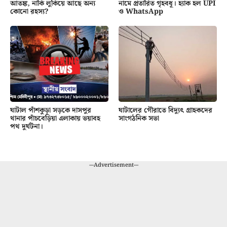
আতঙ্ক, নাকি লুকিয়ে আছে অন্য
নামে প্রতারিত গৃহবধূ। হ্যাক হল UPI
কোনো রহস্য?
ও WhatsApp
ঘাটাল পাঁশকুড়া সড়কে দাসপুর
ঘাটালের গৌরাতে বিদ্যুৎ গ্রাহকদের
থানার পাঁচবেড়িয়া এলাকায় ভয়াবহ
সাংগঠনিক সভা
পথ দুর্ঘটনা।
---Advertisement---