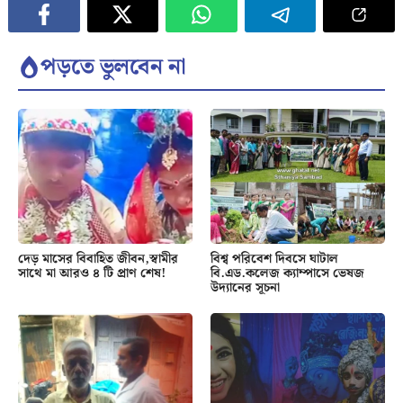
পড়তে ভুলবেন না
দেড় মাসের বিবাহিত জীবন,স্বামীর
বিশ্ব পরিবেশ দিবসে ঘাটাল
সাথে মা আরও ৪ টি প্রাণ শেষ!
বি.এড.কলেজ ক্যাম্পাসে ভেষজ
উদ্যানের সূচনা