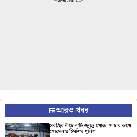
---Advertisement---
আরও খবর
সবজির নীচে ন’টি জ্যান্ত গোরু! পাচার রুখে
গোসেবায় হিমশিম পুলিশ