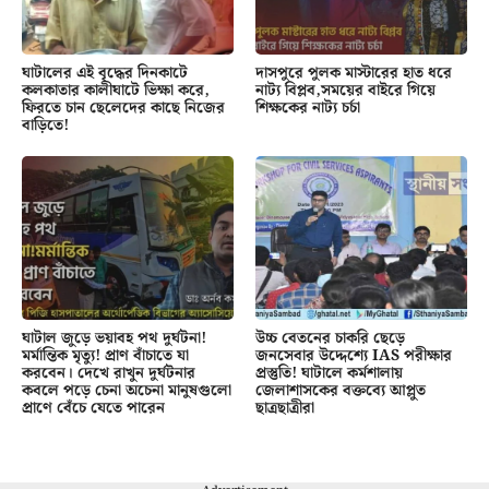
ঘাটালের এই বৃদ্ধের দিনকাটে
দাসপুরে পুলক মাস্টারের হাত ধরে
কলকাতার কালীঘাটে ভিক্ষা করে,
নাট্য বিপ্লব,সময়ের বাইরে গিয়ে
ফিরতে চান ছেলেদের কাছে নিজের
শিক্ষকের নাট্য চর্চা
বাড়িতে!
ঘাটাল জুড়ে ভয়াবহ পথ দুর্ঘটনা!
উচ্চ বেতনের চাকরি ছেড়ে
মর্মান্তিক মৃত্যু! প্রাণ বাঁচাতে যা
জনসেবার উদ্দেশ্যে IAS পরীক্ষার
করবেন। দেখে রাখুন দুর্ঘটনার
প্রস্তুতি! ঘাটালে কর্মশালায়
কবলে পড়ে চেনা অচেনা মানুষগুলো
জেলাশাসকের বক্তব্যে আপ্লুত
প্রাণে বেঁচে যেতে পারেন
ছাত্রছাত্রীরা