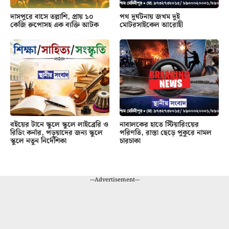
দাসপুরে বাসে তল্লাশি, প্রায় ১০
পথ দুর্ঘটনায় জখম দুই
কেজি রুপোসহ এক ব্যক্তি আটক
মোটরসাইকেল আরোহী
বইয়ের টানে স্কুলে স্কুলে লাইব্রেরি ও
নাবালকের হাতে স্টিয়ারিংয়ের
রিডিং কর্নার, পড়ুয়াদের জন্য স্কুলে
পরিণতি, রাস্তা ছেড়ে পুকুরে নামল
স্কুলে নতুন নির্দেশিকা
চারচাকা
---Advertisement---