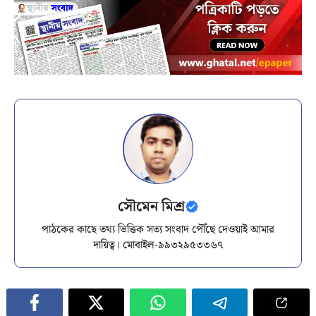
সৌমেন মিশ্র
পাঠকের কাছে তথ্য ভিত্তিক সত্য সংবাদ পৌঁছে দেওয়াই আমার
দায়িত্ব। মোবাইল-৯৯৩২৯৫৩৩৬৭