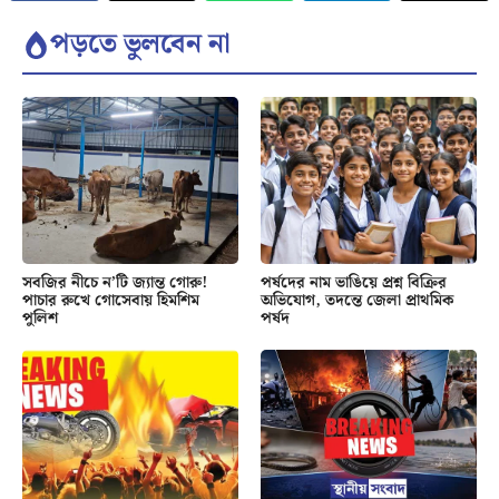
পড়তে ভুলবেন না
সবজির নীচে ন’টি জ্যান্ত গোরু!
পর্ষদের নাম ভাঙিয়ে প্রশ্ন বিক্রির
পাচার রুখে গোসেবায় হিমশিম
অভিযোগ, তদন্তে জেলা প্রাথমিক
পুলিশ
পর্ষদ