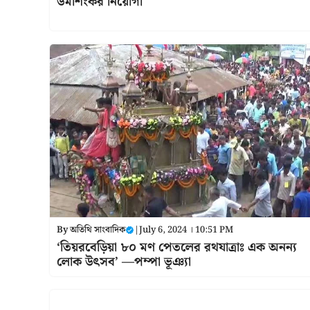
উমাশংকর নিয়োগী
By
অতিথি সাংবাদিক
|
July 6, 2024 । 10:51 PM
‘তিয়রবেড়িয়া ৮০ মণ পেতলের রথযাত্রাঃ এক অনন্য
লোক উৎসব’ —পম্পা ভূঞ্যা