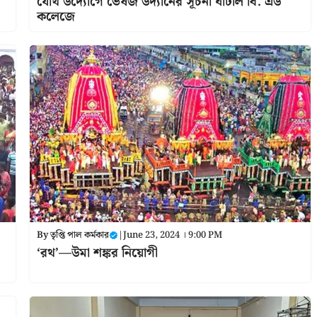
যৌথ উদ্যোগে ভেষজ উদ্যানের সূচনা ঘাটাল বি. এড
কলেজে
By
তৃপ্তি পাল কর্মকার
|
June 23, 2024 । 9:00 PM
‘রথ’—উমা শঙ্কর নিয়োগী