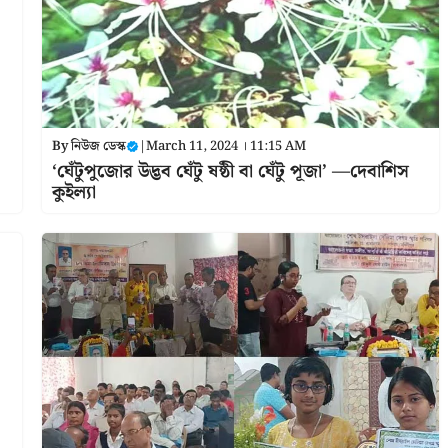
By
নিউজ ডেস্ক
|
March 11, 2024 । 11:15 AM
‘ঘেঁটুপুজোর উদ্ভব ঘেঁটু ষষ্ঠী বা ঘেঁটু পূজা’ —দেবাশিস
কুইল্যা